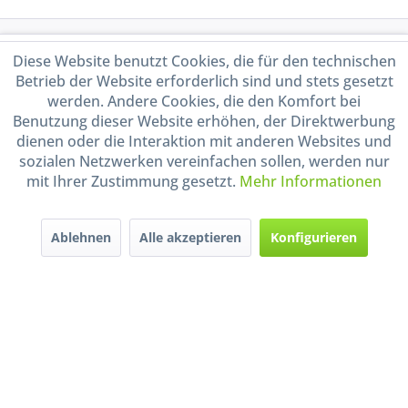
Service Hotline
Diese Website benutzt Cookies, die für den technischen
Betrieb der Website erforderlich sind und stets gesetzt
Shop Service
werden. Andere Cookies, die den Komfort bei
Benutzung dieser Website erhöhen, der Direktwerbung
dienen oder die Interaktion mit anderen Websites und
Informationen
sozialen Netzwerken vereinfachen sollen, werden nur
mit Ihrer Zustimmung gesetzt.
Mehr Informationen
Handel mit BIO-Weinen
kontrolliert und zertifiziert
durch DE-ÖKO-009
Ablehnen
Alle akzeptieren
Konfigurieren
* Alle Preise inkl. gesetzl. Mehrwertsteuer zzgl.
Versandkosten
und ggf.
Nachnahmegebühren, wenn nicht anders beschrieben