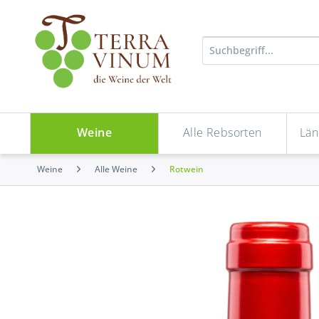
Weine
Alle Rebsorten
Län
Weine
Alle Weine
Rotwein