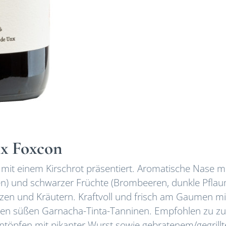
nx Foxcon
 mit einem Kirschrot präsentiert. Aromatische Nase m
n) und schwarzer Früchte (Brombeeren, dunkle Pflau
rzen und Kräutern. Kraftvoll und frisch am Gaumen mi
den süßen Garnacha-Tinta-Tanninen. Empfohlen zu z
intöpfen mit pikanter Wurst sowie gebratenem/gegrill