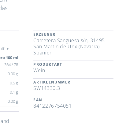
das
.
ERZEUGER
Carretera Sangüesa s/n, 31495
San Martin de Unx (Navarra),
lfite
Spanien
ro 100 ml
364 / 78
PRODUKTART
Wein
0.00 g
ARTIKELNUMMER
0.5 g
SW14330.3
0.1 g
EAN
0.00 g
8412276754051
fand