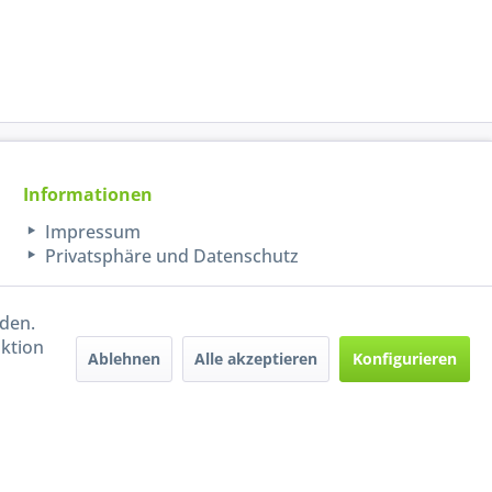
Informationen
Impressum
Privatsphäre und Datenschutz
rden.
aktion
Ablehnen
Alle akzeptieren
Konfigurieren
Handel mit BIO-Weinen
kontrolliert und zertifiziert
durch DE-ÖKO-009