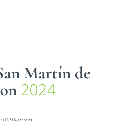
San Martín de
2024
con
 *
(10,51% gespart)