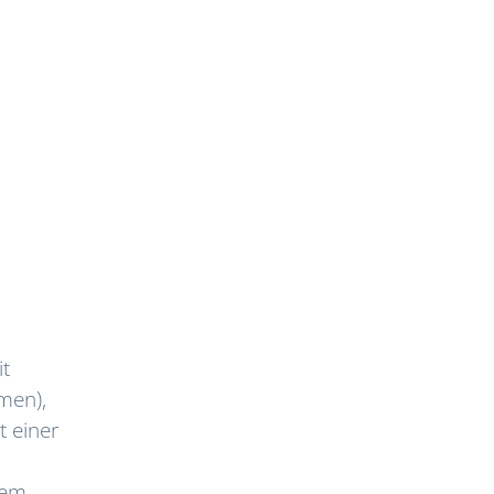
it
men),
t einer
u
tem