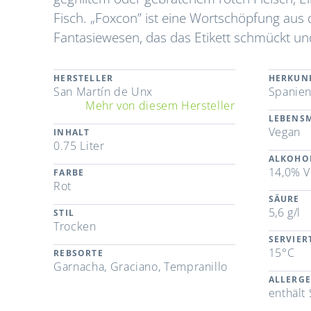
Fisch. „Foxcon” ist eine Wortschöpfung aus 
Fantasiewesen, das das Etikett schmückt un
HERSTELLER
HERKUN
San Martín de Unx
Spanie
Mehr von diesem Hersteller
LEBENSM
Vegan
INHALT
0.75 Liter
ALKOHO
14,0% V
FARBE
Rot
SÄURE
5,6 g/l
STIL
Trocken
SERVIE
15°C
REBSORTE
Garnacha, Graciano, Tempranillo
ALLERG
enthält 