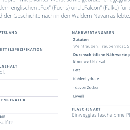
dem englischen „Fox” (Fuchs) und „Falcon” (Falke) für 
d der Geschichte nach in den Wäldern Navarras lebte
FTSLAND
NÄHRWERTANGABEN
n
Zutaten
Weintrauben, Traubenmost, Su
ITTELSPEZIFIKATION
Durchschittliche Nährwerte p
Brennwert kJ / kcal
LGEHALT
Fett
ol.
Kohlenhydrate
- davon Zucker
Eiweiß
RTEMPERATUR
FLASCHENART
Einwegglasflasche ohne P
ENE
Sulfite