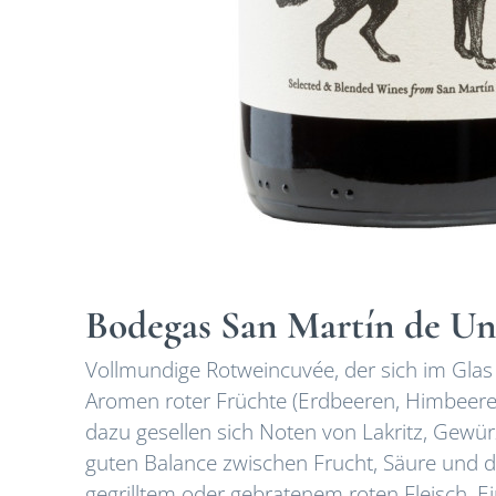
Bodegas San Martín de U
Vollmundige Rotweincuvée, der sich im Glas
Aromen roter Früchte (Erdbeeren, Himbeere
dazu gesellen sich Noten von Lakritz, Gewü
guten Balance zwischen Frucht, Säure und 
gegrilltem oder gebratenem roten Fleisch, E