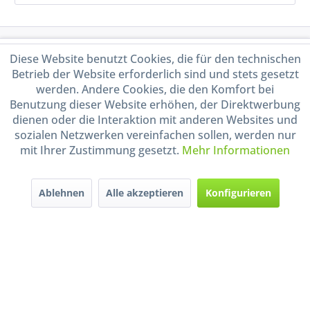
Service Hotline
Diese Website benutzt Cookies, die für den technischen
Betrieb der Website erforderlich sind und stets gesetzt
Shop Service
werden. Andere Cookies, die den Komfort bei
Benutzung dieser Website erhöhen, der Direktwerbung
dienen oder die Interaktion mit anderen Websites und
Informationen
sozialen Netzwerken vereinfachen sollen, werden nur
mit Ihrer Zustimmung gesetzt.
Mehr Informationen
Handel mit BIO-Weinen
kontrolliert und zertifiziert
durch DE-ÖKO-009
Ablehnen
Alle akzeptieren
Konfigurieren
* Alle Preise inkl. gesetzl. Mehrwertsteuer zzgl.
Versandkosten
und ggf.
Nachnahmegebühren, wenn nicht anders beschrieben