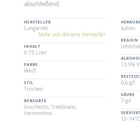
abschließend.
HERSTELLER
HERKUN
Lungarotti
Italien
Mehr von diesem Hersteller
REGION
Umbrie
INHALT
0.75 Liter
ALKOHO
13,5% V
FARBE
Weiß
RESTZU
0,6 g/l
STIL
Trocken
SÄURE
7 g/l
REBSORTE
Grechetto, Trebbiano,
Vermentino
SERVIE
12-14°