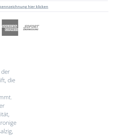
kennzeichnung hier klicken
 der
ft, die
ommt.
er
tät,
tronige
alzig,