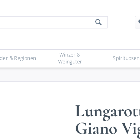
Winzer &
der & Regionen
Spirituosen
Weingüter
Lungarott
Giano Vig