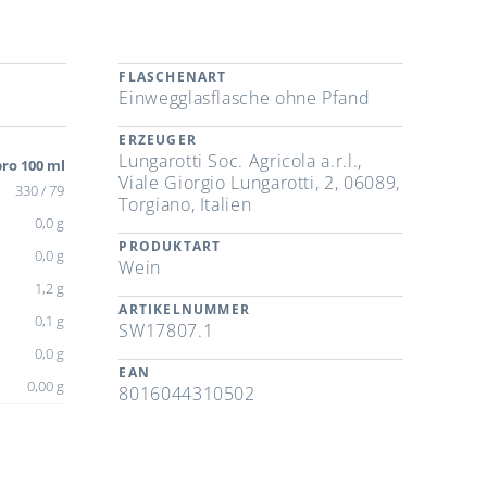
FLASCHENART
Einwegglasflasche ohne Pfand
ERZEUGER
Lungarotti Soc. Agricola a.r.l.,
ro 100 ml
Viale Giorgio Lungarotti, 2, 06089,
330 / 79
Torgiano, Italien
0,0 g
PRODUKTART
0,0 g
Wein
1,2 g
ARTIKELNUMMER
0,1 g
SW17807.1
0,0 g
EAN
0,00 g
8016044310502