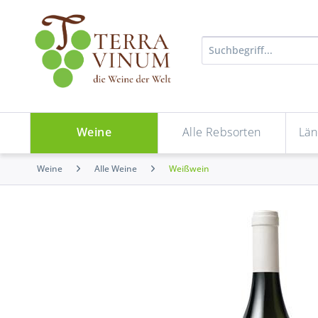
Weine
Alle Rebsorten
Län
Weine
Alle Weine
Weißwein