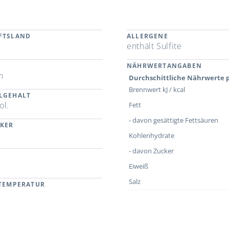
FTSLAND
ALLERGENE
enthält Sulfite
NÄHRWERTANGABEN
n
Durchschittliche Nährwerte p
Brennwert kJ / kcal
LGEHALT
ol.
Fett
- davon gesättigte Fettsäuren
CKER
Kohlenhydrate
- davon Zucker
Eiweiß
Salz
RTEMPERATUR
C