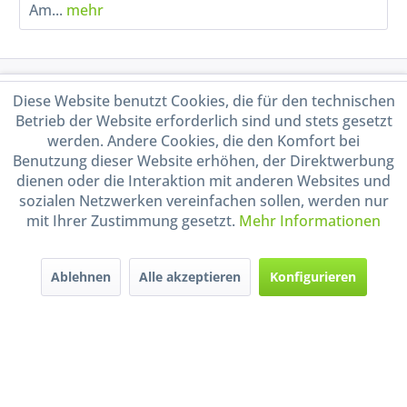
Am...
mehr
Service Hotline
Diese Website benutzt Cookies, die für den technischen
Betrieb der Website erforderlich sind und stets gesetzt
Shop Service
werden. Andere Cookies, die den Komfort bei
Benutzung dieser Website erhöhen, der Direktwerbung
dienen oder die Interaktion mit anderen Websites und
Informationen
sozialen Netzwerken vereinfachen sollen, werden nur
mit Ihrer Zustimmung gesetzt.
Mehr Informationen
Handel mit BIO-Weinen
kontrolliert und zertifiziert
durch DE-ÖKO-009
Ablehnen
Alle akzeptieren
Konfigurieren