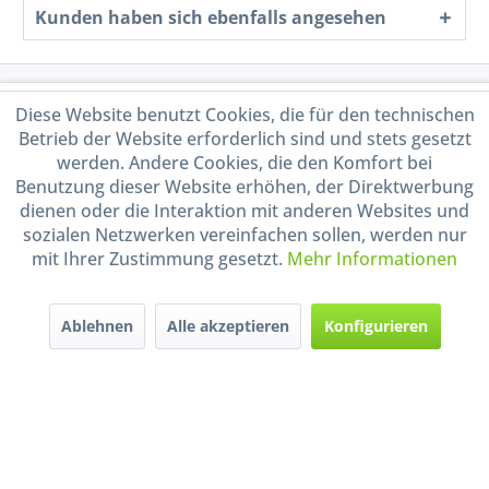
Kunden haben sich ebenfalls angesehen
Service Hotline
Diese Website benutzt Cookies, die für den technischen
Betrieb der Website erforderlich sind und stets gesetzt
Shop Service
werden. Andere Cookies, die den Komfort bei
Benutzung dieser Website erhöhen, der Direktwerbung
dienen oder die Interaktion mit anderen Websites und
Informationen
sozialen Netzwerken vereinfachen sollen, werden nur
mit Ihrer Zustimmung gesetzt.
Mehr Informationen
Handel mit BIO-Weinen
kontrolliert und zertifiziert
durch DE-ÖKO-009
Ablehnen
Alle akzeptieren
Konfigurieren
* Alle Preise inkl. gesetzl. Mehrwertsteuer zzgl.
Versandkosten
und ggf.