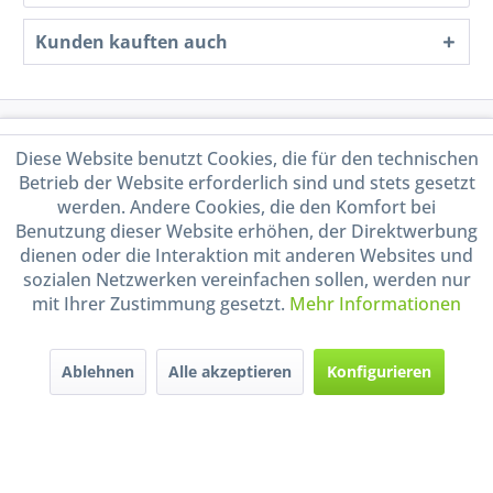
Kunden kauften auch
Service Hotline
Diese Website benutzt Cookies, die für den technischen
Betrieb der Website erforderlich sind und stets gesetzt
Shop Service
werden. Andere Cookies, die den Komfort bei
Benutzung dieser Website erhöhen, der Direktwerbung
Informationen
dienen oder die Interaktion mit anderen Websites und
sozialen Netzwerken vereinfachen sollen, werden nur
mit Ihrer Zustimmung gesetzt.
Mehr Informationen
Handel mit BIO-Weinen
kontrolliert und zertifiziert
durch DE-ÖKO-009
Ablehnen
Alle akzeptieren
Konfigurieren