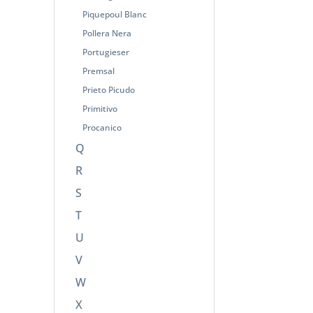
Piquepoul Blanc
Pollera Nera
Portugieser
Premsal
Prieto Picudo
Primitivo
Procanico
Q
R
S
T
U
V
W
X