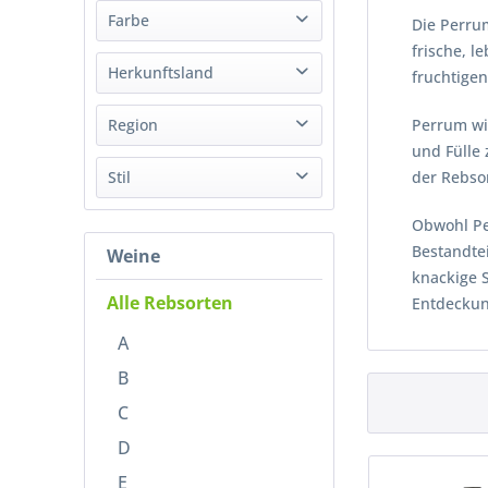
Wein
Farbe
Die Perru
frische, l
Weiß
Herkunftsland
fruchtigen
Portugal
Region
Perrum wi
und Fülle 
Alentejo
Stil
der Rebsor
Obwohl Per
Trocken
Bestandtei
Weine
knackige 
Alle Rebsorten
Entdeckun
A
B
C
D
E