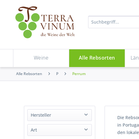
Weine
Alle Rebsorten
Län
Alle Rebsorten
P
Perrum
Hersteller
Die Rebso
in Portuga
Esporão
Art
den lokal