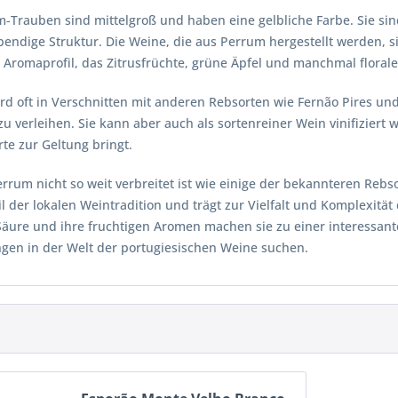
m-Trauben sind mittelgroß und haben eine gelbliche Farbe. Sie si
ebendige Struktur. Die Weine, die aus Perrum hergestellt werden, s
 Aromaprofil, das Zitrusfrüchte, grüne Äpfel und manchmal floral
rd oft in Verschnitten mit anderen Rebsorten wie Fernão Pires u
zu verleihen. Sie kann aber auch als sortenreiner Wein vinifiziert
te zur Geltung bringt.
rum nicht so weit verbreitet ist wie einige der bekannteren Rebso
l der lokalen Weintradition und trägt zur Vielfalt und Komplexität
Säure und ihre fruchtigen Aromen machen sie zu einer interessan
gen in der Welt der portugiesischen Weine suchen.