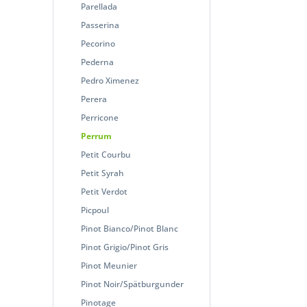
Parellada
Passerina
Pecorino
Pederna
Pedro Ximenez
Perera
Perricone
Perrum
Petit Courbu
Petit Syrah
Petit Verdot
Picpoul
Pinot Bianco/Pinot Blanc
Pinot Grigio/Pinot Gris
Pinot Meunier
Pinot Noir/Spätburgunder
Pinotage