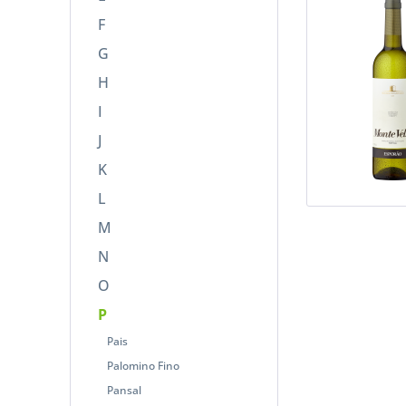
F
G
H
I
J
K
L
M
N
O
P
Pais
Palomino Fino
Pansal