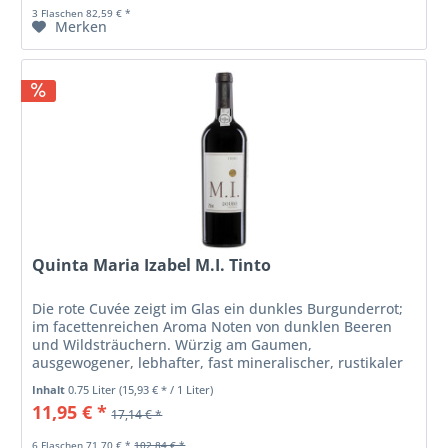
3 Flaschen 82,59 € *
Merken
Quinta Maria Izabel M.I. Tinto
Die rote Cuvée zeigt im Glas ein dunkles Burgunderrot;
im facettenreichen Aroma Noten von dunklen Beeren
und Wildsträuchern. Würzig am Gaumen,
ausgewogener, lebhafter, fast mineralischer, rustikaler
Geschmack mit mittellangem Abgang. Ein...
Inhalt
0.75 Liter
(15,93 € * / 1 Liter)
11,95 € *
17,14 € *
6 Flaschen 71,70 € *
102,84 € *