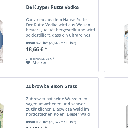
De Kuyper Rutte Vodka
Ganz neu aus dem Hause Rutte.
Der Rutte Vodka wird aus Weizen
bester Qualität hergestellt und wird
so destilliert, dass ein ultrareines
Ergebnis erzielt wird. Indem die
Inhalt
0.7 Liter
(26,66 € * / 1 Liter)
Flüssigkeit langsamer durch die
18,66 € *
Destillationskolonnen geleitet
wird,...
3 Flaschen 55,98 € *
Merken
Zubrowka Bison Grass
Zubrowka hat seine Wurzeln im
sagenumwobenen und schwer
zugänglichen Biaowieza Wald im
nordöstlichen Polen. Dieser Wald
ist die Heimat der Bisons, die hier
Inhalt
0.7 Liter
(21,14 € * / 1 Liter)
das aromatische Bisongras, auch