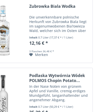
Zubrowka Biala Wodka
Die unverkennbare polnische
Herkunft von Zubrowka Biala liegt
im sagenumwobenen Bia?owieza
Wald, welcher sich im Osten über
rund 1.500qm an der Grenze
Inhalt
0.7 Liter
(17,37 € * / 1 Liter)
zwischen Polen und Weißrussland
12,16 € *
erstreckt. Er ist die der Bisons, die
gleichzeitig...
3 Flaschen 36,48 € *
Merken
Podlaska Wytwórnia Wódek
POLMOS Chopin Potato...
In der Nase Noten von grünem
Apfel und Vanille, cremig-erdiges
Mundgefühl, langanhaltender und
angenehmer Abgang.
Inhalt
0.7 Liter
(50,29 € * / 1 Liter)