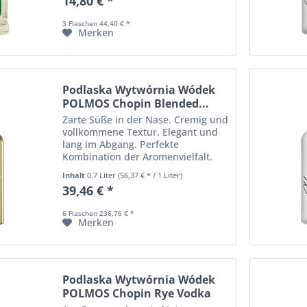
14,80 € *
duftendes Mariengras genannt,
finden. Seit über...
3 Flaschen 44,40 € *
Merken
Podlaska Wytwórnia Wódek
POLMOS Chopin Blended...
Zarte Süße in der Nase. Cremig und
vollkommene Textur. Elegant und
lang im Abgang. Perfekte
Kombination der Aromenvielfalt.
Inhalt
0.7 Liter
(56,37 € * / 1 Liter)
39,46 € *
6 Flaschen 236,76 € *
Merken
Podlaska Wytwórnia Wódek
POLMOS Chopin Rye Vodka