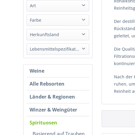
Rohalkoho
Art
Nordbrand Nordhausen GmbH
Reinheitsg
von
bis
10,27 €
149,59 €
Podlaska Wytwórnia Wódek Polmos
Spirituose
Farbe
Der destil
Simex Vertrieb GmbH & Co.KG
Rückständ
Sobieski
Weiß
Herkunftsland
geleitet,
Zubrowka
Lettland
Lebensmittelspezifikation
Die Quali
NIederlande
Filtratio
Bio
kontinuie
Polen
Weine
Vegan
Deutschland
Nach der 
Alle Rebsorten
ruhen, um 
Reinheit a
Länder & Regionen
Winzer & Weingüter
Spirituosen
Basierend auf Trauben