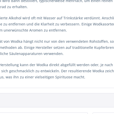
l wird dann destilliert, typischerweise mehrfach, um einen reine
rad zu erhalten.
lierte Alkohol wird oft mit Wasser auf Trinkstärke verdünnt. Ansch
e zu entfernen und die Klarheit zu verbessern. Einige Wodkasorte
 um unerwünschte Aromen zu entfernen.
tät von Wodka hängt nicht nur von den verwendeten Rohstoffen, so
nsmethoden ab. Einige Hersteller setzen auf traditionelle Kupfer
rliche Säulenapparaturen verwenden.
Herstellung kann der Wodka direkt abgefüllt werden oder, je nach
sich geschmacklich zu entwickeln. Der resultierende Wodka zeichn
us, was ihn zu einer vielseitigen Spirituose macht.