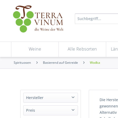
Weine
Alle Rebsorten
Län
Spirituosen
Basierend auf Getreide
Wodka
Hersteller
Die Herst
gewonnen 
Berliner BärenSiegel
Preis
Alternativ
De Kuyper