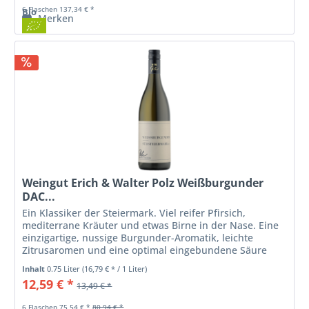
6 Flaschen 137,34 € *
Bio
Merken
Weingut Erich & Walter Polz Weißburgunder
DAC...
Ein Klassiker der Steiermark. Viel reifer Pfirsich,
mediterrane Kräuter und etwas Birne in der Nase. Eine
einzigartige, nussige Burgunder-Aromatik, leichte
Zitrusaromen und eine optimal eingebundene Säure
überzeugen am Gaumen.
Inhalt
0.75 Liter
(16,79 € * / 1 Liter)
12,59 € *
13,49 € *
6 Flaschen 75,54 € *
80,94 € *