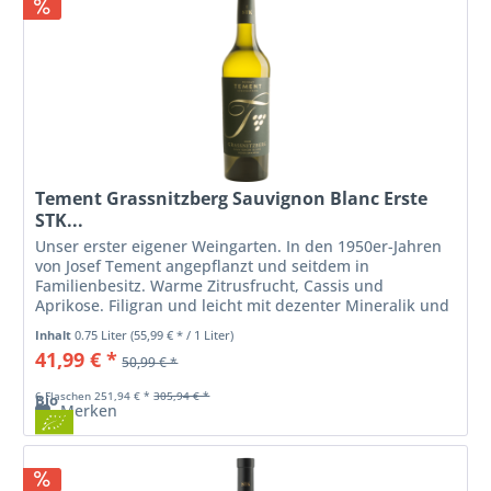
Tement Grassnitzberg Sauvignon Blanc Erste
STK...
Unser erster eigener Weingarten. In den 1950er-Jahren
von Josef Tement angepflanzt und seitdem in
Familienbesitz. Warme Zitrusfrucht, Cassis und
Aprikose. Filigran und leicht mit dezenter Mineralik und
frischem Finale.
Inhalt
0.75 Liter
(55,99 € * / 1 Liter)
41,99 € *
50,99 € *
6 Flaschen 251,94 € *
305,94 € *
Bio
Merken