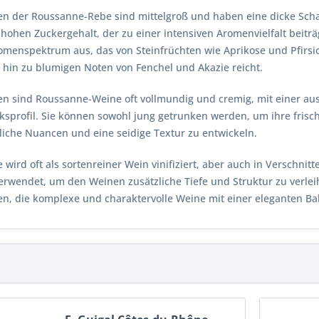
en der Roussanne-Rebe sind mittelgroß und haben eine dicke Schal
hohen Zuckergehalt, der zu einer intensiven Aromenvielfalt beitr
romenspektrum aus, das von Steinfrüchten wie Aprikose und Pfirsi
 hin zu blumigen Noten von Fenchel und Akazie reicht.
 sind Roussanne-Weine oft vollmundig und cremig, mit einer a
sprofil. Sie können sowohl jung getrunken werden, um ihre frisch
liche Nuancen und eine seidige Textur zu entwickeln.
wird oft als sortenreiner Wein vinifiziert, aber auch in Verschn
erwendet, um den Weinen zusätzliche Tiefe und Struktur zu verleih
n, die komplexe und charaktervolle Weine mit einer eleganten Ba