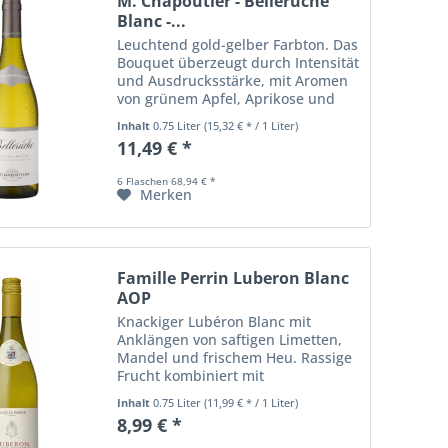
M. Chapoutier - Belleruche
Blanc -...
Leuchtend gold-gelber Farbton. Das
Bouquet überzeugt durch Intensität
und Ausdrucksstärke, mit Aromen
von grünem Apfel, Aprikose und
Fenchel, die von feinem Blütenduft
Inhalt
0.75 Liter
(15,32 € * / 1 Liter)
begleitet werden. Am Gaumen
11,49 € *
komplex und elegant, mit feinen
Noten von...
6 Flaschen 68,94 € *
Merken
Famille Perrin Luberon Blanc
AOP
Knackiger Lubéron Blanc mit
Anklängen von saftigen Limetten,
Mandel und frischem Heu. Rassige
Frucht kombiniert mit
ausgeglichener Säure.
Inhalt
0.75 Liter
(11,99 € * / 1 Liter)
8,99 € *