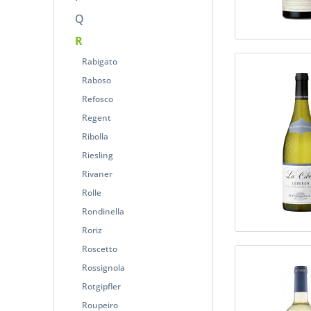
Q
R
Rabigato
Raboso
Refosco
Regent
Ribolla
Riesling
Rivaner
Rolle
Rondinella
Roriz
Roscetto
Rossignola
Rotgipfler
Roupeiro