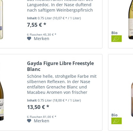
Languedoc. In der Nase duftend
nach saftigem Weinbergspfirsich
und Aprikose. Am Gaumen
Inhalt
0.75 Liter
(10,07 € * / 1 Liter)
ergänzen Aromen von
7,55 € *
Sommerblüten die fruchtigen
Aromen und sorgen so für ein
Bio
6 Flaschen 45,30 € *
frisches...
Merken
Gayda Figure Libre Freestyle
Blanc
Schöne helle, strohgelbe Farbe mit
silbernen Reflexen. In der Nase
entfalten Grenache Blanc und
Macabeu Aromen von frischer
Ananas, Anis und Fenchel, gefolgt
Inhalt
0.75 Liter
(18,00 € * / 1 Liter)
von Geißblatt und Brioche mit einer
13,50 € *
leichten Röstnote. Der Geschmack
erinnert...
Bio
6 Flaschen 81,00 € *
Merken