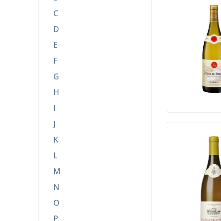
C
D
E
F
G
H
I
J
K
L
M
N
O
P