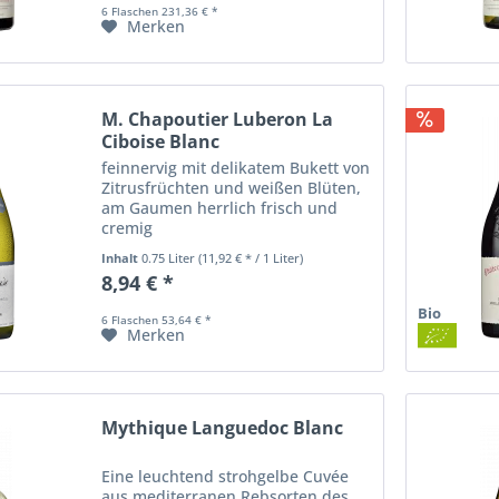
6 Flaschen 231,36 € *
Merken
M. Chapoutier Luberon La
Ciboise Blanc
feinnervig mit delikatem Bukett von
Zitrusfrüchten und weißen Blüten,
am Gaumen herrlich frisch und
cremig
Inhalt
0.75 Liter
(11,92 € * / 1 Liter)
8,94 € *
Bio
6 Flaschen 53,64 € *
Merken
Mythique Languedoc Blanc
Eine leuchtend strohgelbe Cuvée
aus mediterranen Rebsorten des