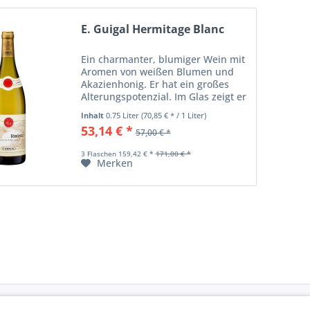
E. Guigal Hermitage Blanc
Ein charmanter, blumiger Wein mit
Aromen von weißen Blumen und
Akazienhonig. Er hat ein großes
Alterungspotenzial. Im Glas zeigt er
sich in gleichmäßigem Strohgelb.
Inhalt
0.75 Liter
(70,85 € * / 1 Liter)
Eine komplexe Nase mit
53,14 € *
57,00 € *
dominanten blumig-pflanzlichen
Noten und...
3 Flaschen 159,42 € *
171,00 € *
Merken