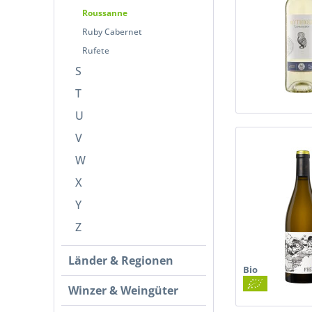
Roussanne
Ruby Cabernet
Rufete
S
T
U
V
W
X
Y
Z
Länder & Regionen
Bio
Winzer & Weingüter