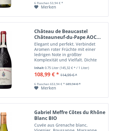
6 Flaschen 53,94 € *
Merken
Château de Beaucastel
Châteauneuf-du-Pape AOC...
Elegant und perfekt. Verbindet
Aromen roter Früchte mit einer
ledrigen Note in größter
Komplexität und Vielfalt. Dichte
Struktur, feine Tannine und größte
Inhalt
0.75 Liter
(145,32 € * / 1 Liter)
Harmonie
108,99 € *
114,99 € *
6 Flaschen 653,94 € *
689,94 € *
Merken
Gabriel Meffre Côtes du Rhône
Blanc BIO
Cuvée aus Grenache blanc,
Viognier, Roussanne, Marsanne