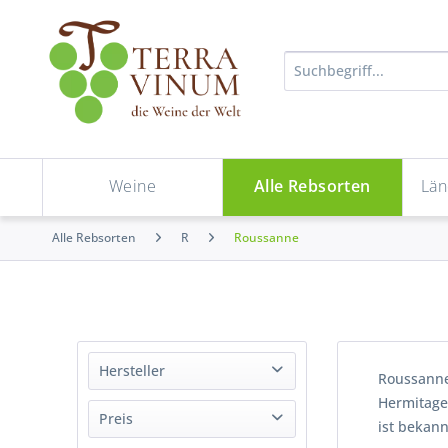
Weine
Alle Rebsorten
Län
Alle Rebsorten
R
Roussanne
Hersteller
Roussanne
Hermitage 
Château Mont-Redon
Preis
ist bekan
Cordier