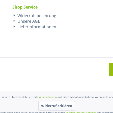
Shop Service
Widerrufsbelehrung
Unsere AGB
Lieferinformationen
kl. gesetzl. Mehrwertsteuer zzgl.
Versandkosten
und ggf. Nachnahmegebühren, wenn nicht and
Widerruf erklären
Gestaltung, Shop-Setup, Management & Hosting durch
Ternum Internet Services
mit Shopwar