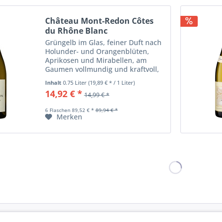
Château Mont-Redon Côtes
du Rhône Blanc
Grüngelb im Glas, feiner Duft nach
Holunder- und Orangenblüten,
Aprikosen und Mirabellen, am
Gaumen vollmundig und kraftvoll,
mit feinem Schmelz und herrlicher
Inhalt
0.75 Liter
(19,89 € * / 1 Liter)
Frische, lang und dicht.
14,92 € *
14,99 € *
6 Flaschen 89,52 € *
89,94 € *
Merken