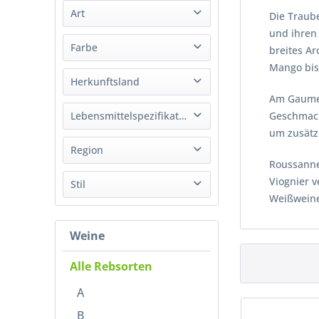
Art
Domaine d´Eole
Die Traub
von
bis
7,36 €
98,73 €
Domaine Gayda
und ihren 
Wein
Farbe
breites A
Famille Perrin
Mango bis
Guigal
Weiß
Herkunftsland
Les Chais
Rot
Am Gaumen
M.Chapoutier
Frankreich
Lebensmittelspezifikation
Geschmack
Ogier
um zusätz
Bio
Region
Roussanne 
Vegan
Viognier v
Rhône
Stil
Weißweine
Châteauneuf-du-Pape
Trocken
Côtes du Rhône
Weine
Languedoc
Provence
Alle Rebsorten
A
B