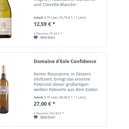
und Clairette Blanche .
Inhalt
0.75 Liter
(16,79 € * / 1 Liter)
12,59 € *
6 Flaschen 75,54 € *
Merken
Domaine d'Eole Confidence
Reiner Roussanne, in Fässern
vinifiziert, bringt das enorme
Potenzial dieser großartigen
weißen Rebsorte aus dem Süden
zum Ausdruck. Zwischen Noten von
Inhalt
0.75 Liter
(36,00 € * / 1 Liter)
Zitrusfrüchten, die eine
27,00 € *
spannungsgeladene Frische
verleihen, und Mandelpaste, die...
6 Flaschen 162,00 € *
Merken