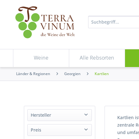
Weine
Alle Rebsorten
Länder & Regionen
Georgien
Kartlien
Hersteller
Kartlien i
zentrale R
Château Mukhrani
Preis
und umfas