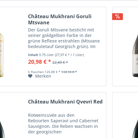
Château Mukhrani Goruli
Mtsvane
Der Goruli Mtsvane besticht mit
seiner goldgelben Farbe in der
grüne Reflexe erstrahlen (Mtsvane
bedeutetauf Georgisch grün). Im
Bouquet präsentieren sich florale
Inhalt
0.75 Liter
(27,97 € * / 1 Liter)
Noten, frische Stachelbeeren- und
20,98 € *
22,49 € *
Zitronenaromen. Am Gaumen ist
der Wein...
6 Flaschen 125,88 € *
134,94 € *
Merken
Château Mukhrani Qvevri Red
Rotweincuvée aus den
Rebsorten Saperavi und Cabernet
Sauvignon. Die Reben wachsen in
der georgischen
Anbauregion Kartlien. Sehr intensiv