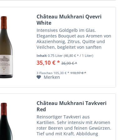
Château Mukhrani Qvevri
White
Intensives Goldgelb im Glas.
Elegantes Bouquet aus Aromen von
Akazienhonig, Zitrus, Quitte und
Veilchen, begleitet von sanften
Noten aus schwarzem Pfeffer. Am
Inhalt
0.75 Liter
(46,80 € * / 1 Liter)
Gaumen lassen sich diese Aromen
35,10 € *
36,99 € *
in enormer Intensität wiederfinden.
Weiche...
3 Flaschen 105,30 € *
110,97 € *
Merken
Château Mukhrani Tavkveri
Red
Reinsortiger Tavkveri aus
Kartilien. Sehr intensiv mit Aromen
roter Beeren und feinen Gewürzen.
Tief und mit Kraft. Abbildung
ähnlich.