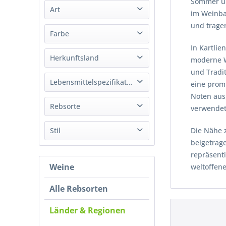
Sommer un
Art
im Weinbau
von
bis
20,98 €
37,53 €
und tragen
Wein
Farbe
In Kartli
Weiß
Herkunftsland
moderne We
Rot
und Tradit
Georgien
Lebensmittelspezifikation
eine promi
Noten aus,
Bio
Rebsorte
verwendet
Mtsvane
Stil
Die Nähe 
Rkatsiteli
beigetrage
Trocken
repräsent
Saperavi
Weine
weltoffene
Tavkveri
Cabernet Sauvignon
Alle Rebsorten
Sauvignon Blanc
Länder & Regionen