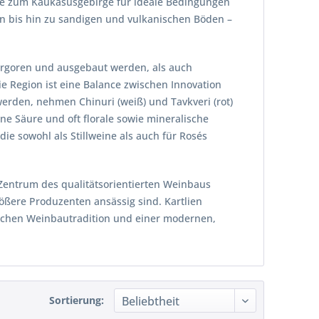
he zum Kaukasusgebirge für ideale Bedingungen
en bis hin zu sandigen und vulkanischen Böden –
vergoren und ausgebaut werden, als auch
ie Region ist eine Balance zwischen Innovation
 werden, nehmen Chinuri (weiß) und Tavkveri (rot)
ine Säure und oft florale sowie mineralische
ie sowohl als Stillweine als auch für Rosés
Zentrum des qualitätsorientierten Weinbaus
rößere Produzenten ansässig sind. Kartlien
ischen Weinbautradition und einer modernen,
Sortierung: