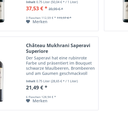
Inhalt
0.75 Liter
(50,04 € * / 1 Liter)
mit Aromen roter Beeren und
37,53 € *
39,99 € *
feinen Gewürzen.
3 Flaschen 112,59 € *
119,97 € *
Merken
Château Mukhrani Saperavi
Superiore
Der Saperavi hat eine rubinrote
Farbe und präsentiert im Bouquet
schwarze Maulbeeren, Brombeeren
und am Gaumen geschmackvoll
üppige Kirscharomen. Durch seine
Inhalt
0.75 Liter
(28,65 € * / 1 Liter)
weichen Tannine ist dieser rote
21,49 € *
Georgier ein harmonischer und
wunderbarer...
6 Flaschen 128,94 € *
Merken