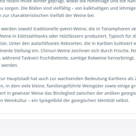
d relativ milde Winter geprägt, wobei die Höhenlage und die Nä
 sorgen. Die Böden sind vielfältig – von kalkhaltigen und lehmig
 zur charakteristischen Vielfalt der Weine bei.
en werden sowohl traditionelle qvevri-Weine, die in Tonamphoren 
ine in Edelstahltanks oder Holzfässern produziert. Typisch für d
ion. Unter den autochthonen Rebsorten, die in Kartlien kultiviert
nente Stellung ein. Chinuri-Weine zeichnen sich durch Frische, fe
 während Tavkveri fruchtbetonte, samtige Rotweine hervorbringt, d
 werden.
zur Hauptstadt hat auch zur wachsenden Bedeutung Kartliens als 
n, in dem viele kleine, familiengeführte Weingüter sowie einige g
iert in gewisser Weise das Bindeglied zwischen der antiken georg
n Weinkultur – ein Spiegelbild der georgischen Identität selbst.