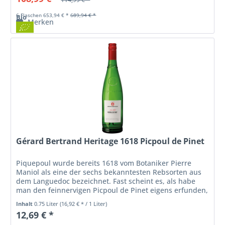
6 Flaschen 653,94 € *
689,94 € *
Bio
Merken
Gérard Bertrand Heritage 1618 Picpoul de Pinet
Piquepoul wurde bereits 1618 vom Botaniker Pierre
Maniol als eine der sechs bekanntesten Rebsorten aus
dem Languedoc bezeichnet. Fast scheint es, als habe
man den feinnervigen Picpoul de Pinet eigens erfunden,
um die Muscheln und Austern...
Inhalt
0.75 Liter
(16,92 € * / 1 Liter)
12,69 € *