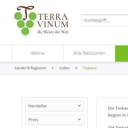
Weine
Alle Rebsorten
Länder & Regionen
Italien
Toskana
Hersteller
Die Toska
Region in 
Antinori
Preis
Antinori - Fattoria Aldobrandesca
Die Toskan