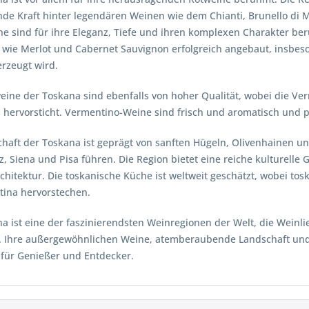
nde Kraft hinter legendären Weinen wie dem Chianti, Brunello di 
ne sind für ihre Eleganz, Tiefe und ihren komplexen Charakter b
 wie Merlot und Cabernet Sauvignon erfolgreich angebaut, insbes
erzeugt wird.
eine der Toskana sind ebenfalls von hoher Qualität, wobei die 
 hervorsticht. Vermentino-Weine sind frisch und aromatisch und 
chaft der Toskana ist geprägt von sanften Hügeln, Olivenhainen u
z, Siena und Pisa führen. Die Region bietet eine reiche kulturelle
chitektur. Die toskanische Küche ist weltweit geschätzt, wobei tosk
ntina hervorstechen.
na ist eine der faszinierendsten Weinregionen der Welt, die Wein
t. Ihre außergewöhnlichen Weine, atemberaubende Landschaft und
 für Genießer und Entdecker.