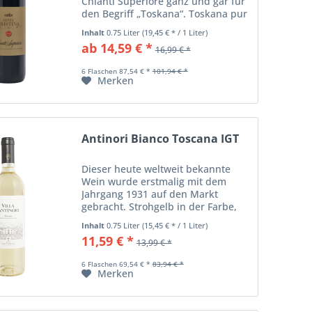
Chianti Superiore ganz und gar für
den Begriff „Toskana“. Toskana pur
im Bouquet von roten Früchten und
Inhalt
0.75 Liter
(19,45 € * / 1 Liter)
Vanille, im wunderbar vollen
ab 14,59 € *
16,99 € *
Geschmack mit den sanften,
samtigen...
6 Flaschen 87,54 € *
101,94 € *
Merken
Antinori Bianco Toscana IGT
Dieser heute weltweit bekannte
Wein wurde erstmalig mit dem
Jahrgang 1931 auf den Markt
gebracht. Strohgelb in der Farbe,
zeichnet sich dieser Wein durch
Inhalt
0.75 Liter
(15,45 € * / 1 Liter)
zarte Blütenaromen und Noten von
11,59 € *
13,99 € *
Banane und Ananas. Im Geschmack
ausgewogen mit...
6 Flaschen 69,54 € *
83,94 € *
Merken