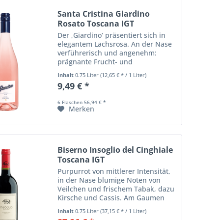
Santa Cristina Giardino
Rosato Toscana IGT
Der ‚Giardino‘ präsentiert sich in
elegantem Lachsrosa. An der Nase
verführerisch und angenehm:
prägnante Frucht- und
Blütennoten, die an rosa
Inhalt
0.75 Liter
(12,65 € * / 1 Liter)
Pampelmuse, Walderdbeeren,
9,49 € *
reifen Apfel und Rose erinnern. Am
Gaumen weich und ausgewogen
6 Flaschen 56,94 € *
mit...
Merken
Biserno Insoglio del Cinghiale
Toscana IGT
Purpurrot von mittlerer Intensität,
in der Nase blumige Noten von
Veilchen und frischem Tabak, dazu
Kirsche und Cassis. Am Gaumen
intensiv und umhüllend mit reifen
Inhalt
0.75 Liter
(37,15 € * / 1 Liter)
und definierten Tanninen. Frische