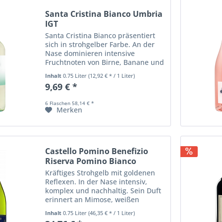
Santa Cristina Bianco Umbria
IGT
Santa Cristina Bianco präsentiert
sich in strohgelber Farbe. An der
Nase dominieren intensive
Fruchtnoten von Birne, Banane und
gelbem Pfirsich. Am Gaumen
Inhalt
0.75 Liter
(12,92 € * / 1 Liter)
ausgewogen, schmackhaft und
9,69 € *
schön frisch und weich mit
fruchtigem Nachgeschmack,...
6 Flaschen 58,14 € *
Merken
Castello Pomino Benefizio
Riserva Pomino Bianco
Kräftiges Strohgelb mit goldenen
Reflexen. In der Nase intensiv,
komplex und nachhaltig. Sein Duft
erinnert an Mimose, weißen
Pfirsich und Banane. Am Gaumen
Inhalt
0.75 Liter
(46,35 € * / 1 Liter)
weich und rund, zeigt er sich frisch,