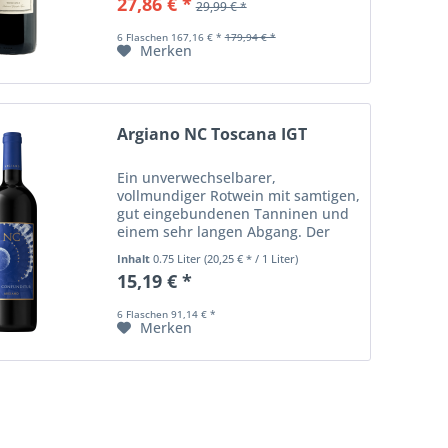
27,86 € *
29,99 € *
Säure und ein sehr lebhafter
Abgang.
6 Flaschen 167,16 € *
179,94 € *
Merken
Argiano NC Toscana IGT
Ein unverwechselbarer,
vollmundiger Rotwein mit samtigen,
gut eingebundenen Tanninen und
einem sehr langen Abgang. Der
wunderbar sanfte Merlot schlägt
Inhalt
0.75 Liter
(20,25 € * / 1 Liter)
eine schöne Brücke zwischen den
15,19 € *
erdigen Noten des Sangiovese und
der aromatischen...
6 Flaschen 91,14 € *
Merken