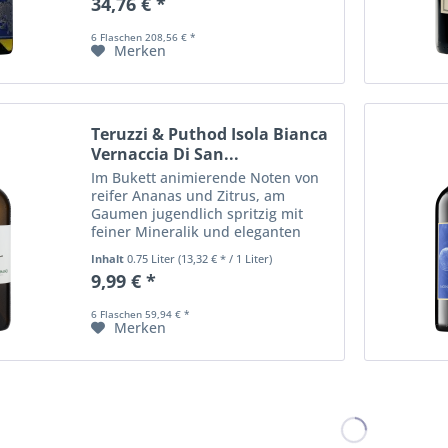
34,76 € *
vollmundig und sehr geschmeidig.
Solider...
6 Flaschen 208,56 € *
Merken
Teruzzi & Puthod Isola Bianca
Vernaccia Di San...
Im Bukett animierende Noten von
reifer Ananas und Zitrus, am
Gaumen jugendlich spritzig mit
feiner Mineralik und eleganten
Fruchtnoten getragen von einem
Inhalt
0.75 Liter
(13,32 € * / 1 Liter)
zarten Mandelton, mit langem
9,99 € *
Nachhall
6 Flaschen 59,94 € *
Merken