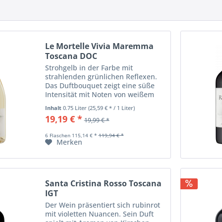
Le Mortelle Vivia Maremma
Toscana DOC
Strohgelb in der Farbe mit
strahlenden grünlichen Reflexen.
Das Duftbouquet zeigt eine süße
Intensität mit Noten von weißem
Pfirsich, Ananas und Zitrone gefolgt
Inhalt
0.75 Liter
(25,59 € * / 1 Liter)
von delikaten Anklängen an weiße
19,19 € *
19,99 € *
Lindenblüten. Am Gaumen ist der
Wein cremig...
6 Flaschen 115,14 € *
119,94 € *
Merken
Santa Cristina Rosso Toscana
IGT
Der Wein präsentiert sich rubinrot
mit violetten Nuancen. Sein Duft