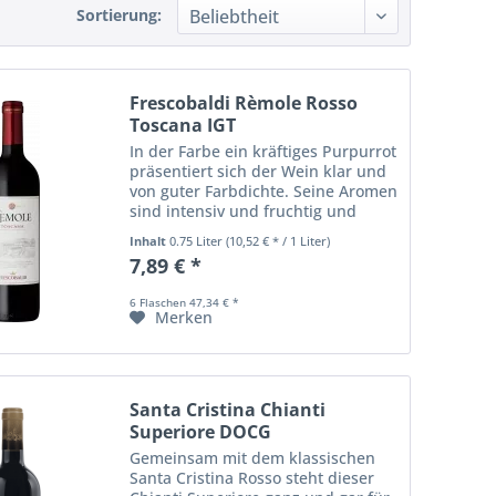
Sortierung:
Frescobaldi Rèmole Rosso
Toscana IGT
In der Farbe ein kräftiges Purpurrot
präsentiert sich der Wein klar und
von guter Farbdichte. Seine Aromen
sind intensiv und fruchtig und
erinnern an Kirsche und rote
Inhalt
0.75 Liter
(10,52 € * / 1 Liter)
Beeren (Brombeere, Himbeere und
7,89 € *
Johannisbeere), ergänzt durch
würzige...
6 Flaschen 47,34 € *
Merken
Santa Cristina Chianti
Superiore DOCG
Gemeinsam mit dem klassischen
Santa Cristina Rosso steht dieser