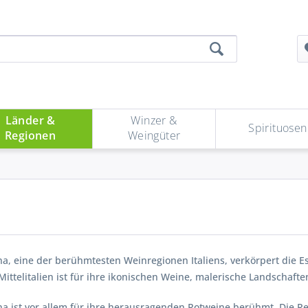
Länder &
Winzer &
Spirituosen
Regionen
Weingüter
na, eine der berühmtesten Weinregionen Italiens, verkörpert die 
Mittelitalien ist für ihre ikonischen Weine, malerische Landschaft
a ist vor allem für ihre herausragenden Rotweine berühmt. Die Re