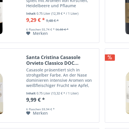
spielt mit Aromen von Kirschen,
Heidelbeere und Pflaume
abgerundet durch Noten von
Inhalt
0.75 Liter
(12,39 € * / 1 Liter)
Vanille und Kaffee. Sein Finale ist
9,29 € *
9,48 € *
gekennzeichnet durch weiche
Tannine, eine gute...
6 Flaschen 55,74 € *
56,88 € *
Merken
Santa Cristina Casasole
Orvieto Classico DOC...
Casasole präsentiert sich in
strohgelber Farbe. An der Nase
dominieren intensive Aromen von
weißfleischiger Frucht wie Apfel,
Banane und Orangenschale, die
Inhalt
0.75 Liter
(13,32 € * / 1 Liter)
typisch für Procanico- und
9,99 € *
Grechetto-Beeren sind. Am Gaumen
lieblich und mit...
6 Flaschen 59,94 € *
Merken