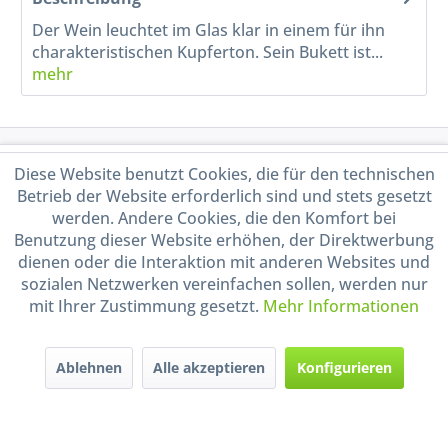
Der Wein leuchtet im Glas klar in einem für ihn
charakteristischen Kupferton. Sein Bukett ist...
mehr
Service Hotline
Diese Website benutzt Cookies, die für den technischen
Betrieb der Website erforderlich sind und stets gesetzt
Shop Service
werden. Andere Cookies, die den Komfort bei
Benutzung dieser Website erhöhen, der Direktwerbung
dienen oder die Interaktion mit anderen Websites und
Informationen
sozialen Netzwerken vereinfachen sollen, werden nur
mit Ihrer Zustimmung gesetzt.
Mehr Informationen
Handel mit BIO-Weinen
kontrolliert und zertifiziert
durch DE-ÖKO-009
Ablehnen
Alle akzeptieren
Konfigurieren