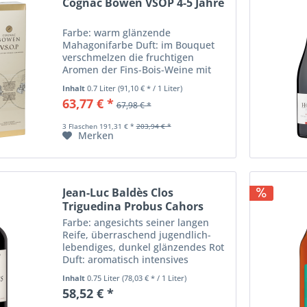
Cognac Bowen VSOP 4-5 Jahre
Farbe: warm glänzende
Mahagonifarbe Duft: im Bouquet
verschmelzen die fruchtigen
Aromen der Fins-Bois-Weine mit
den für Borderies, Grande und
Inhalt
0.7 Liter
(91,10 € * / 1 Liter)
Petite Champagne
63,77 € *
67,98 € *
charakteristischen blumigen Noten,
unterlegt mit zarten Anklängen
3 Flaschen 191,31 € *
203,94 € *
von...
Merken
Jean-Luc Baldès Clos
Triguedina Probus Cahors
Farbe: angesichts seiner langen
Reife, überraschend jugendlich-
lebendiges, dunkel glänzendes Rot
Duft: aromatisch intensives
Bouquet von dunklen Früchten, wie
Inhalt
0.75 Liter
(78,03 € * / 1 Liter)
Schwarzen Johannisbeeren,
58,52 € *
Brombeeren und Pflaumen,