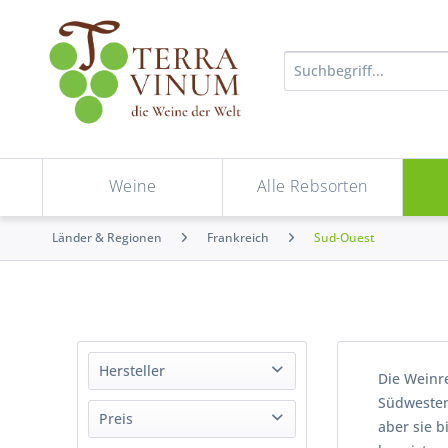
Weine
Alle Rebsorten
Länder & Regionen
Frankreich
Sud-Ouest
Hersteller
Die Weinre
Südwesten 
Camus
Preis
aber sie b
Château de Mercuès