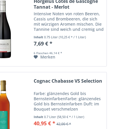
Horgelus Côtes de Gascogne
Tannat - Merlot
Intensive Noten von roten Beeren,
Cassis und Brombeeren, die sich
mit würzigen Aromen mischen. Die
Tannine sind weich und cremig und
der Geschmack ist frisch und
Inhalt
0.75 Liter
(10,25 € * / 1 Liter)
ausgewogen.
7,69 € *
6 Flaschen 46,14 € *
Merken
Cognac Chabasse VS Selection
Farbe: glänzendes Gold bis
BernsteinfarbenFarbe: glänzendes
Gold bis Bernsteinfarben Duft: im
Bouquet verschmelzen
verführerische Noten von Vanille,
Inhalt
0.7 Liter
(58,50 € * / 1 Liter)
Nüssen und Gewürzen mit den für
40,95 € *
42,00 € *
Cognac charakteristischen feinen