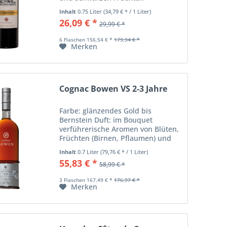
(Blaubeeren, Pflaumen) und zarten
Inhalt
0.75 Liter
(34,79 € * / 1 Liter)
Holznoten mit einem Hauch von
26,09 € *
29,99 € *
Veilchen und Menthol Geschmack:
am Gaumen...
6 Flaschen 156,54 € *
179,94 € *
Merken
Cognac Bowen VS 2-3 Jahre
Farbe: glänzendes Gold bis
Bernstein Duft: im Bouquet
verführerische Aromen von Blüten,
Früchten (Birnen, Pflaumen) und
Nüssen, fein verwoben mit den
Inhalt
0.7 Liter
(79,76 € * / 1 Liter)
zarten Vanille-Noten der Limousin-
55,83 € *
58,99 € *
Eiche Geschmack: am Gaumen
zugleich sanft und...
3 Flaschen 167,49 € *
176,97 € *
Merken