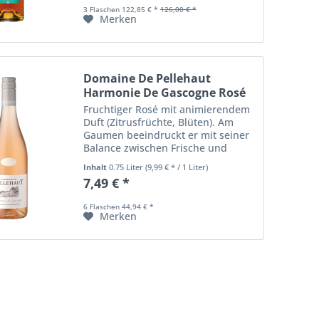
Blütenaromen Geschmack:...
3 Flaschen 122,85 € *
126,00 € *
Merken
Domaine De Pellehaut
Harmonie De Gascogne Rosé
Fruchtiger Rosé mit animierendem
Duft (Zitrusfrüchte, Blüten). Am
Gaumen beeindruckt er mit seiner
Balance zwischen Frische und
aromatischer Vielfalt.
Inhalt
0.75 Liter
(9,99 € * / 1 Liter)
7,49 € *
6 Flaschen 44,94 € *
Merken