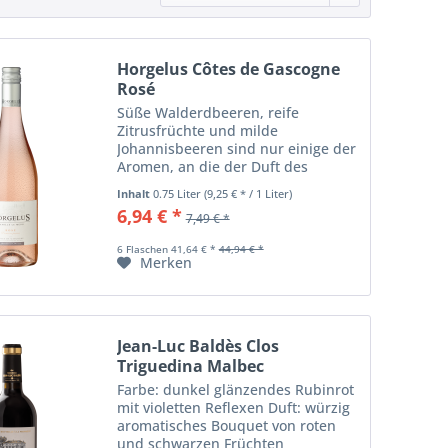
Horgelus Côtes de Gascogne
Rosé
Süße Walderdbeeren, reife
Zitrusfrüchte und milde
Johannisbeeren sind nur einige der
Aromen, an die der Duft des
Horgelus Rosé erinnert. Für den
Inhalt
0.75 Liter
(9,25 € * / 1 Liter)
spritzigen Roséwein aus Frankreich
6,94 € *
7,49 € *
verwenden die Winzer Trauben von
Merlot, Cabernet und...
6 Flaschen 41,64 € *
44,94 € *
Merken
Jean-Luc Baldès Clos
Triguedina Malbec
Farbe: dunkel glänzendes Rubinrot
mit violetten Reflexen Duft: würzig
aromatisches Bouquet von roten
und schwarzen Früchten