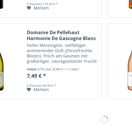
unterlegt mit würzigen...
3 Flaschen 175,56 € *
Merken
Domaine De Pellehaut
Harmonie De Gascogne Blanc
heller Messington, vielfältiger,
animierender Duft (Zitrusfrüchte,
Blüten), frisch am Gaumen mit
großartiger, säuregestützter Frucht
und Aromatik
Inhalt
0.75 Liter
(9,99 € * / 1 Liter)
7,49 € *
6 Flaschen 44,94 € *
Merken