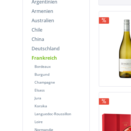
Argentinien
Malbec
Armenien
Merlot
Australien
Sauvignon Blanc
Syrah
Chile
Tannat
China
Ugni Blanc
Deutschland
Frankreich
Bordeaux
Burgund
Champagne
Elsass
Jura
Korsika
Languedoc-Roussillon
Loire
Normandie