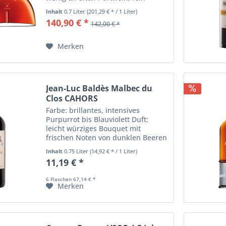
verwoben mit Noten von
Inhalt
0.7 Liter
(201,29 € * / 1 Liter)
eingelegten Früchten und den für
140,90 € *
142,00 € *
feinen Cognac so
charakteristischen blumigen
Anklängen...
Merken
Jean-Luc Baldès Malbec du
Clos CAHORS
Farbe: brillantes, intensives
Purpurrot bis Blauviolett Duft:
leicht würziges Bouquet mit
frischen Noten von dunklen Beeren
(Waldheidelbeeren), Kirschen,
Inhalt
0.75 Liter
(14,92 € * / 1 Liter)
Holunder, unterlegt mit Anklängen
11,19 € *
von Kräutern, Wald, Lakritz
Geschmack: sehr...
6 Flaschen 67,14 € *
Merken