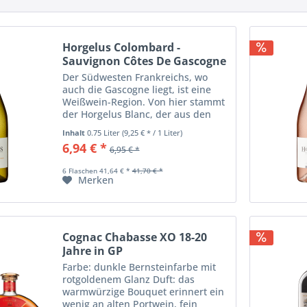
Horgelus Colombard -
Sauvignon Côtes De Gascogne
Der Südwesten Frankreichs, wo
auch die Gascogne liegt, ist eine
Weißwein-Region. Von hier stammt
der Horgelus Blanc, der aus den
Rebsorten Colombard und
Inhalt
0.75 Liter
(9,25 € * / 1 Liter)
Sauvignon Blanc gekeltert wird. Der
6,94 € *
6,95 € *
hellgelbe Weißwein ist trocken und
verfügt über...
6 Flaschen 41,64 € *
41,70 € *
Merken
Cognac Chabasse XO 18-20
Jahre in GP
Farbe: dunkle Bernsteinfarbe mit
rotgoldenem Glanz Duft: das
warmwürzige Bouquet erinnert ein
wenig an alten Portwein, fein