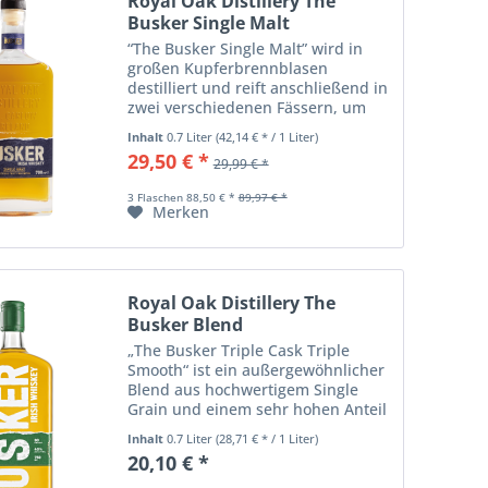
Royal Oak Distillery The
Busker Single Malt
“The Busker Single Malt” wird in
großen Kupferbrennblasen
destilliert und reift anschließend in
zwei verschiedenen Fässern, um
eine Komplexität zu erreichen, die
Inhalt
0.7 Liter
(42,14 € * / 1 Liter)
nur darauf wartet, erlebt zu
29,50 € *
29,99 € *
werden. “Der Whiskey hat einen
tiefgoldenen...
3 Flaschen 88,50 € *
89,97 € *
Merken
Royal Oak Distillery The
Busker Blend
„The Busker Triple Cask Triple
Smooth“ ist ein außergewöhnlicher
Blend aus hochwertigem Single
Grain und einem sehr hohen Anteil
an Single Malt und Single Pot Still.
Inhalt
0.7 Liter
(28,71 € * / 1 Liter)
Sein Körper ist unverkennbar
20,10 € *
vollmundig. Die Nase beginnt mit...