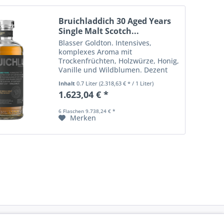
Bruichladdich 30 Aged Years
Single Malt Scotch...
Blasser Goldton. Intensives,
komplexes Aroma mit
Trockenfrüchten, Holzwürze, Honig,
Vanille und Wildblumen. Dezent
nussig und salzig. Am Gaumen sehr
Inhalt
0.7 Liter
(2.318,63 € * / 1 Liter)
ausgewogen. Langer Abgang mit
1.623,04 € *
Noten von Vanille und Kokos.
6 Flaschen 9.738,24 € *
Merken