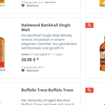
3 Flaschen 84,12 € *
89,97 € *
Merken
Halewood Bankhall Single
Malt
Die Bankhall Single Malt Whisky
vereint Innovation in einem
eleganten Destillat. Aus gemälztem
Gerstenmalz und gereift in
amerikanischen Eichenfässern
Inhalt
0.7 Liter
(28,64 € * / 1 Liter)
entfaltet sich ein komplexes
20,05 € *
Geschmacksprofil, welches sowohl
reichhaltig als auch...
3 Flaschen 60,15 € *
Merken
Buffallo Trace Buffalo Trace
Der Kentucky Straight Bourbon
Buffalo Trace zeichnet sich durch