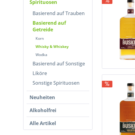
Spirituosen
Spreewood Distillers GmbH
The Welsh Whisky Co. Ltd.
Basierend auf Trauben
Westland Distillery
Basierend auf
Ziegler
Getreide
Korn
Whisky & Whiskey
Wodka
Basierend auf Sonstige
Liköre
Sonstige Spirituosen
Neuheiten
Alkoholfrei
Alle Artikel