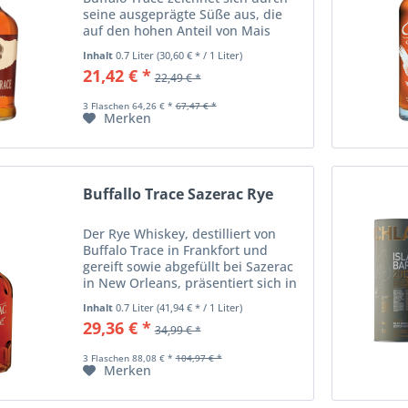
seine ausgeprägte Süße aus, die
auf den hohen Anteil von Mais
zurückzuführen ist. Nach einer
Inhalt
0.7 Liter
(30,60 € * / 1 Liter)
mindestens neunjährigen Reifung
21,42 € *
22,49 € *
in stark ausgekohlten Fässern
entwickelt der...
3 Flaschen 64,26 € *
67,47 € *
Merken
Buffallo Trace Sazerac Rye
Der Rye Whiskey, destilliert von
Buffalo Trace in Frankfort und
gereift sowie abgefüllt bei Sazerac
in New Orleans, präsentiert sich in
bester US-amerikanischer
Inhalt
0.7 Liter
(41,94 € * / 1 Liter)
Tradition. Bereits zu Beginn des 19.
29,36 € *
34,99 € *
Jahrhunderts war es in New
Orleans...
3 Flaschen 88,08 € *
104,97 € *
Merken