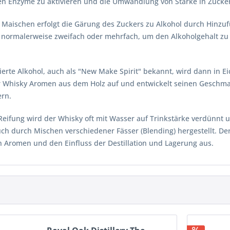
en Enzyme zu aktivieren und die Umwandlung von Stärke in Zucker
Maischen erfolgt die Gärung des Zuckers zu Alkohol durch Hinzu
rt, normalerweise zweifach oder mehrfach, um den Alkoholgehalt 
.
lierte Alkohol, auch als "New Make Spirit" bekannt, wird dann in E
 Whisky Aromen aus dem Holz auf und entwickelt seinen Geschma
ern.
eifung wird der Whisky oft mit Wasser auf Trinkstärke verdünnt u
h durch Mischen verschiedener Fässer (Blending) hergestellt. Der
en Aromen und den Einfluss der Destillation und Lagerung aus.