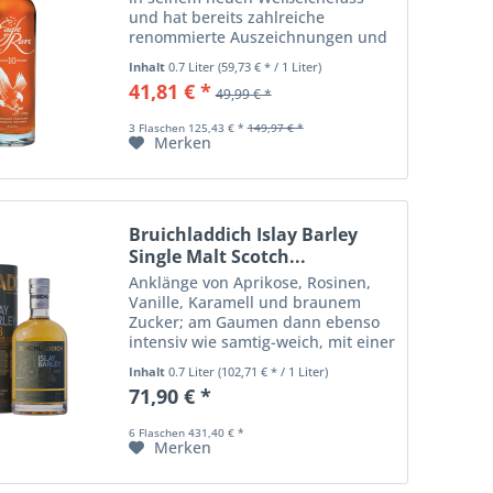
und hat bereits zahlreiche
renommierte Auszeichnungen und
Medaillen errungen. Diese
Inhalt
0.7 Liter
(59,73 € * / 1 Liter)
beeindruckende Abfüllung stammt
41,81 € *
49,99 € *
von Buffalo Trace, der „most
awarded distillery...
3 Flaschen 125,43 € *
149,97 € *
Merken
Bruichladdich Islay Barley
Single Malt Scotch...
Anklänge von Aprikose, Rosinen,
Vanille, Karamell und braunem
Zucker; am Gaumen dann ebenso
intensiv wie samtig-weich, mit einer
schönen Tiefe und einem
Inhalt
0.7 Liter
(102,71 € * / 1 Liter)
minutenlangen Finish
71,90 € *
6 Flaschen 431,40 € *
Merken