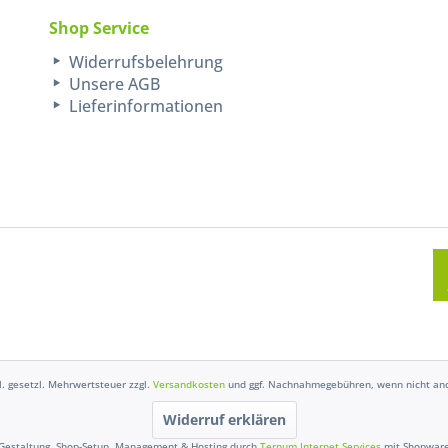
Shop Service
Widerrufsbelehrung
Unsere AGB
Lieferinformationen
kl. gesetzl. Mehrwertsteuer zzgl.
Versandkosten
und ggf. Nachnahmegebühren, wenn nicht and
Widerruf erklären
Gestaltung, Shop-Setup, Management & Hosting durch
Ternum Internet Services
mit Shopwar