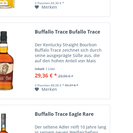
3 Flaschen 60,30 € *
Merken
Buffallo Trace Bufallo Trace
Der Kentucky Straight Bourbon
Buffalo Trace zeichnet sich durch
seine ausgeprägte Süße aus, die
auf den hohen Anteil von Mais
zurückzuführen ist. Nach einer
Inhalt
1 Liter
mindestens neunjährigen Reifung
29,36 € *
29,99 € *
in stark ausgekohlten Fässern
entwickelt der...
3 Flaschen 88,08 € *
89,97 € *
Merken
Buffallo Trace Eagle Rare
Der seltene Adler reift 10 Jahre lang
in seinem neuen Weißeichefass