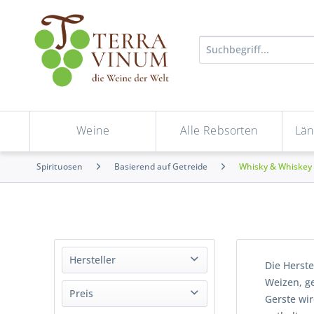
Weine
Alle Rebsorten
Län
Spirituosen
Basierend auf Getreide
Whisky & Whiskey
Hersteller
Die Herste
Weizen, g
Bruichladdich Distillery
Preis
Gerste wi
Buffallo Trace