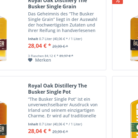
Royal Oak Distillery The
Busker Single Grain
Das Geheimnis des “The Busker
Single Grain” liegt in der Auswahl
der hochwertigsten Zutaten und
ihrer Reifung in handverlesenen
Bourbon-Fässern aus den USA und
Inhalt
0.7 Liter
(40,06 € * / 1 Liter)
dem seltenen Marsala-Fass aus
28,04 € *
29,99 € *
einer der ältesten sizilianischen...
3 Flaschen 84,12 € *
89,97 € *
Merken
Royal Oak Distillery The
Busker Single Pot
“The Busker Single Pot” ist ein
unverwechselbarer Ausdruck von
Irland und seinem einzigartigen
Charme. Er wird auf traditionelle
Weise aus Gerste in
Inhalt
0.7 Liter
(40,06 € * / 1 Liter)
Kupferbrennblasen hergestellt und
28,04 € *
29,99 € *
in ehemaligen Bourbon- und
Sherryfässern gereift und...