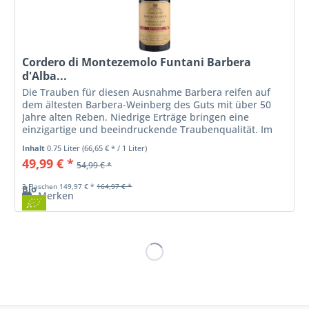
Cordero di Montezemolo Funtani Barbera
d'Alba...
Die Trauben für diesen Ausnahme Barbera reifen auf
dem ältesten Barbera-Weinberg des Guts mit über 50
Jahre alten Reben. Niedrige Erträge bringen eine
einzigartige und beeindruckende Traubenqualität. Im
Bouquet sehr frisch mit Noten nach...
Inhalt
0.75 Liter
(66,65 € * / 1 Liter)
49,99 € *
54,99 € *
3 Flaschen 149,97 € *
164,97 € *
Bio
Merken