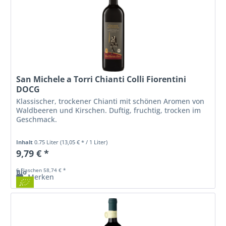
San Michele a Torri Chianti Colli Fiorentini
DOCG
Klassischer, trockener Chianti mit schönen Aromen von
Waldbeeren und Kirschen. Duftig, fruchtig, trocken im
Geschmack.
Inhalt
0.75 Liter
(13,05 € * / 1 Liter)
9,79 € *
6 Flaschen 58,74 € *
Bio
Merken