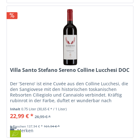
Villa Santo Stefano Sereno Colline Lucchesi DOC
Der ’Sereno’ ist eine Cuvée aus den Colline Lucchesi, die
den Sangiovese mit den historischen toskanischen
Rebsorten Ciliegiolo und Cannaiolo verbindet. Kräftig
rubinrot in der Farbe, duftet er wunderbar nach
frischen roten Früchten und...
Inhalt
0.75 Liter
(30,65 € * / 1 Liter)
22,99 € *
26,99 € *
6 Flaschen 137,94 € *
161,94 € *
Bio
Merken