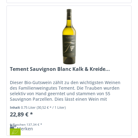
Tement Sauvignon Blanc Kalk & Kreide...
Dieser Bio-Gutswein zählt zu den wichtigsten Weinen
des Familienweingutes Tement. Die Trauben wurden
selektiv von Hand geerntet und stammen von 55
Sauvignon Parzellen. Dies lässt einen Wein mit
unvergleichlichem Terroir-Mix entstehen....
Inhalt
0.75 Liter
(30,52 € * / 1 Liter)
22,89 € *
6 Flaschen 137,34 € *
Bio
Merken