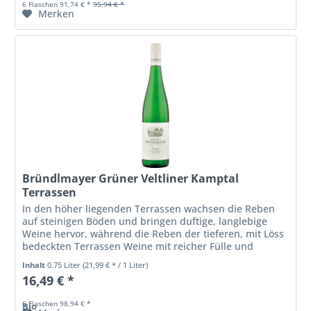
6 Flaschen 91,74 € *
95,94 € *
Merken
Bründlmayer Grüner Veltliner Kamptal
Terrassen
In den höher liegenden Terrassen wachsen die Reben
auf steinigen Böden und bringen duftige, langlebige
Weine hervor, während die Reben der tieferen, mit Löss
bedeckten Terrassen Weine mit reicher Fülle und
charmanter Frucht ergeben. Hier...
Inhalt
0.75 Liter
(21,99 € * / 1 Liter)
16,49 € *
6 Flaschen 98,94 € *
Bio