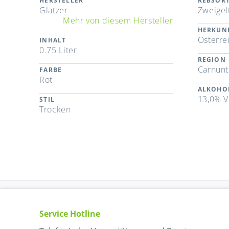
HERSTELLER
REBSOR
Glatzer
Zweigel
Mehr von diesem Hersteller
HERKUN
Österre
INHALT
0.75 Liter
REGION
Carnun
FARBE
Rot
ALKOHO
13,0% V
STIL
Trocken
Service Hotline