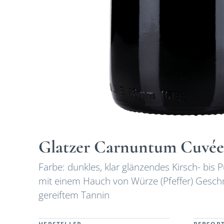
Glatzer Carnuntum Cuvée
Farbe: dunkles, klar glänzendes Kirsch- bis 
mit einem Hauch von Würze (Pfeffer) Geschm
gereiftem Tannin