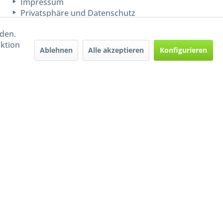
Impressum
Privatsphäre und Datenschutz
rden.
aktion
Ablehnen
Alle akzeptieren
Konfigurieren
Handel mit BIO-Weinen
kontrolliert und zertifiziert
durch DE-ÖKO-009
ers beschrieben
e