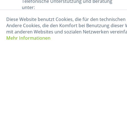
Telefonische Unterstützung und Beratung
unter:
Diese Website benutzt Cookies, die für den technischen 
040-880 99 770
Andere Cookies, die den Komfort bei Benutzung dieser 
Mo-Fr, 09:00 - 15:00 Uhr
mit anderen Websites und sozialen Netzwerken vereinfa
Mehr Informationen
* Alle Preise in