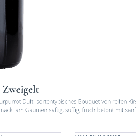
 Zweigelt
Purpurrot Duft: sortentypisches Bouquet von reifen Ki
ack: am Gaumen saftig, süffig, fruchtbetont mit sanf