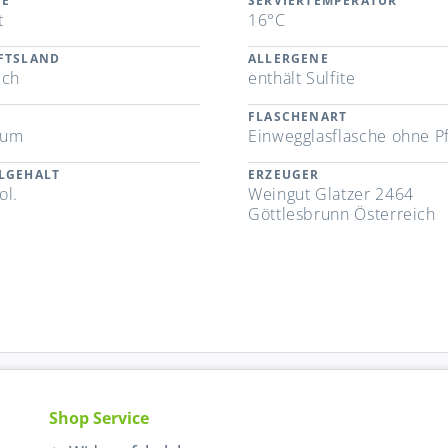
TE
SERVIERTEMPERATUR
t
16°C
FTSLAND
ALLERGENE
ich
enthält Sulfite
FLASCHENART
tum
Einwegglasflasche ohne P
LGEHALT
ERZEUGER
ol.
Weingut Glatzer 2464
Göttlesbrunn Österreich
Shop Service