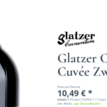
Glatzer 
Cuvée Zw
Preis pro Flasche
10,49 € *
Inhalt:
0.75 Liter (13,99 € * / 1 Liter)
inkl. MwSt.
zzgl. Versandkosten