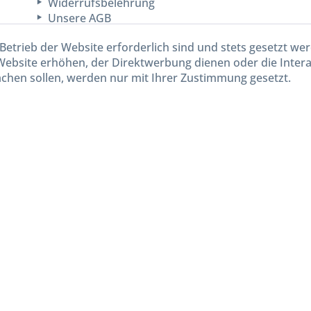
Widerrufsbelehrung
Unsere AGB
Lieferinformationen
Betrieb der Website erforderlich sind und stets gesetzt we
Website erhöhen, der Direktwerbung dienen oder die Inter
chen sollen, werden nur mit Ihrer Zustimmung gesetzt.
kl. gesetzl. Mehrwertsteuer zzgl.
Versandkosten
und ggf. Nachnahmegebühren, wenn nicht and
Widerruf erklären
Gestaltung, Shop-Setup, Management & Hosting durch
Ternum Internet Services
mit Shopwar