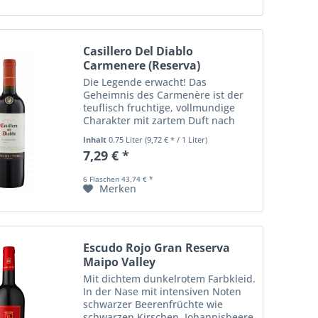
Casillero Del Diablo
Carmenere (Reserva)
Die Legende erwacht! Das
Geheimnis des Carmenère ist der
teuflisch fruchtige, vollmundige
Charakter mit zartem Duft nach
reifer Pflaume und herbem Kaffee.
Inhalt
0.75 Liter
(9,72 € * / 1 Liter)
7,29 € *
6 Flaschen 43,74 € *
Merken
Escudo Rojo Gran Reserva
Maipo Valley
Mit dichtem dunkelrotem Farbkleid.
In der Nase mit intensiven Noten
schwarzer Beerenfrüchte wie
schwarzen Kirschen, Johannisbeere