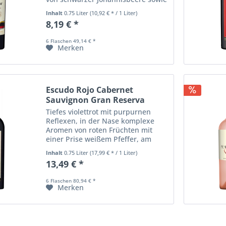
gerösteter Haselnuss und etwas
Inhalt
0.75 Liter
(10,92 € * / 1 Liter)
Mokka. Am Gaumen zeigt dieser
8,19 € *
Cabernet Sauvignon sich elegant
und frisch mit...
6 Flaschen 49,14 € *
Merken
Escudo Rojo Cabernet
Sauvignon Gran Reserva
Tiefes violettrot mit purpurnen
Reflexen, in der Nase komplexe
Aromen von roten Früchten mit
einer Prise weißem Pfeffer, am
Gaumen frische Fruchtaromen und
Inhalt
0.75 Liter
(17,99 € * / 1 Liter)
saftige Tannine im Finale.
13,49 € *
6 Flaschen 80,94 € *
Merken