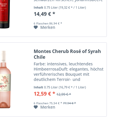
sowie rauchigen Aromen von
Inhalt
0.75 Liter
(19,32 € * / 1 Liter)
geröstetem Kaffee. Im Mund
14,49 € *
erscheint er sehr kraftvoll mit
eleganten Tanninen...
6 Flaschen 86,94 € *
Merken
Montes Cherub Rosé of Syrah
Chile
Farbe: intensives, leuchtendes
HimbeerrosaDuft: elegantes, höchst
verführerisches Bouquet mit
deutlichem Terroir- und
RebsortenausdruckGeschmack: am
Inhalt
0.75 Liter
(16,79 € * / 1 Liter)
Gaumen viel Fülle mit sehr schöner
12,59 € *
12,99 € *
Konzentration der Frucht und
dichter Textur, im...
6 Flaschen 75,54 € *
77,94 € *
Merken