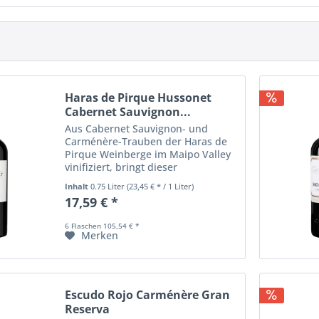
Haras de Pirque Hussonet
Cabernet Sauvignon...
Aus Cabernet Sauvignon- und
Carménère-Trauben der Haras de
Pirque Weinberge im Maipo Valley
vinifiziert, bringt dieser
faszinierende Wein die
Inhalt
0.75 Liter
(23,45 € * / 1 Liter)
Eigenschaften dieses einzigartigen
17,59 € *
Gebietes wunderbar zum Ausdruck:
ein Bouquet von Toffee-,...
6 Flaschen 105,54 € *
Merken
Escudo Rojo Carménère Gran
Reserva