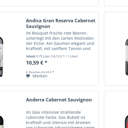
Andica Gran Reserva Cabernet
Sauvignon
Im Bouquet frische rote Beeren,
unterlegt mit den zarten Röstnoten
der Eiche. Am Gaumen elegant und
kraftvoll, mit sanftem Tannin und
feiner Balance von saftiger Frucht
Inhalt
0.75 Liter
(14,12 € * / 1 Liter)
und Frische. Wo andere klassische
10,59 € *
Kühlklimarebsorten anbauen,...
6 Flaschen 63,54 € *
Merken
Anderra Cabernet Sauvignon
Im Glas intensive strahlende
rubinrote Farbe. Das Bukett ist
kraftvoll und intensiv mit Aromen
von schwarzer Johannisbeere sowie