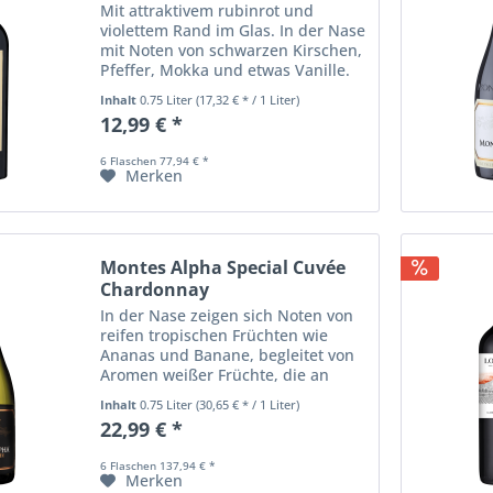
Mit attraktivem rubinrot und
violettem Rand im Glas. In der Nase
mit Noten von schwarzen Kirschen,
Pfeffer, Mokka und etwas Vanille.
Am Gaumen schön abgerundeten
Inhalt
0.75 Liter
(17,32 € * / 1 Liter)
Tanninen und Aromen von
12,99 € *
schwarzen Beerenfrüchten sowie...
6 Flaschen 77,94 € *
Merken
Montes Alpha Special Cuvée
Chardonnay
In der Nase zeigen sich Noten von
reifen tropischen Früchten wie
Ananas und Banane, begleitet von
Aromen weißer Früchte, die an
Pfirsiche erinnern. Die Merkmale
Inhalt
0.75 Liter
(30,65 € * / 1 Liter)
des Küstenklimas werden mit
22,99 € *
subtilen Noten von Artischocken
unterstrichen....
6 Flaschen 137,94 € *
Merken