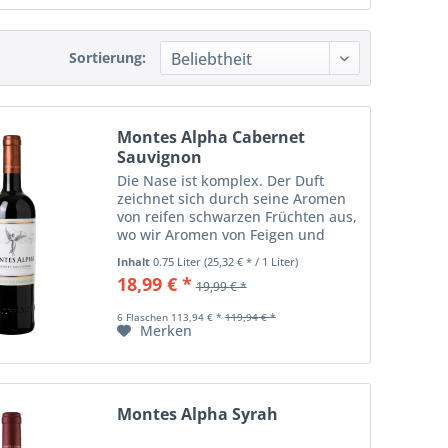
Sortierung:
Montes Alpha Cabernet
Sauvignon
Die Nase ist komplex. Der Duft
zeichnet sich durch seine Aromen
von reifen schwarzen Früchten aus,
wo wir Aromen von Feigen und
Brombeeren unterscheiden. Noten
Inhalt
0.75 Liter
(25,32 € * / 1 Liter)
von Cassislikör unterstreichen
18,99 € *
19,99 € *
dieses Profil zusätzlich. Anklänge
von...
6 Flaschen 113,94 € *
119,94 € *
Merken
Montes Alpha Syrah