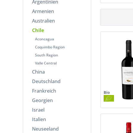
Argentinien
Limari
Pais
Armenien
Maipo
Petit Verdot
Australien
Maule Valley
Sauvignon Blanc
Rapel
Shiraz
Chile
Valle Central
Spätburgunder / Pinot Noir
Aconcagua
Syrah
Coquimbo Region
Tempranillo
South Region
Touriga Nacional
Valle Central
Viognier
China
Deutschland
Frankreich
Bio
Georgien
Israel
Italien
Neuseeland