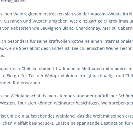
 ermöglichen.
nischen Weinregionen erstrecken sich von der Atacama-Wüste im No
n, Ozeanen und Wüsten umgeben, was einzigartige Mikroklimas und
 von Rebsorten wie Sauvignon Blanc, Chardonnay, Merlot, Cabern
sich besonders für seine kraftvollen Rotweine einen internationa
ux, eine Spezialität des Landes ist. Die chilenischen Weine zeichn
us.
dustrie in Chile kombiniert traditionelle Methoden mit modernste
en. Ein großer Teil der Weinproduktion erfolgt nachhaltig, und Chil
enden Ruf erworben.
nische Weinlandschaft ist von atemberaubender natürlicher Schön
m Westen. Touristen können Weingüter besichtigen, Weinproben 
 ist Chile ein aufstrebendes Weinland, das die Welt mit seinen e
lichen Vielfalt beeindruckt. Es ist eine spannende Destination f