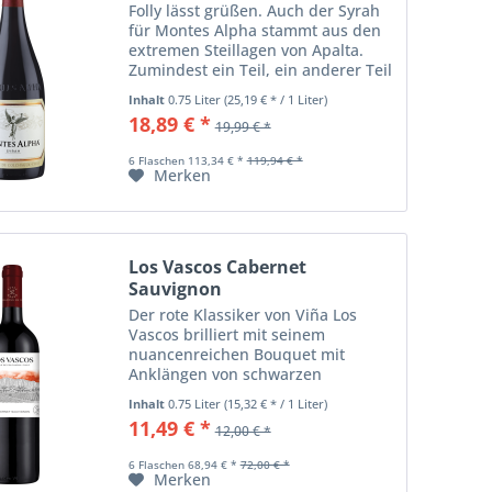
Folly lässt grüßen. Auch der Syrah
für Montes Alpha stammt aus den
extremen Steillagen von Apalta.
Zumindest ein Teil, ein anderer Teil
wächst weiter westlich, im sanft
Inhalt
0.75 Liter
(25,19 € * / 1 Liter)
hügeligen Marchigüe. So wie der
18,89 € *
19,99 € *
Viognier, der die Cuvée mit einem...
6 Flaschen 113,34 € *
119,94 € *
Merken
Los Vascos Cabernet
Sauvignon
Der rote Klassiker von Viña Los
Vascos brilliert mit seinem
nuancenreichen Bouquet mit
Anklängen von schwarzen
Johannisbeeren, Kirschen und
Inhalt
0.75 Liter
(15,32 € * / 1 Liter)
Pflaumen. Er zeigt ein elegantes,
11,49 € *
12,00 € *
gekonnt ausbalanciertes Spiel von
reifer Frucht und samtigem...
6 Flaschen 68,94 € *
72,00 € *
Merken