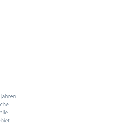
 Jahren
iche
alle
biet.
e