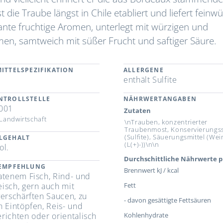
 die Traube längst in Chile etabliert und liefert feinwü
ante fruchtige Aromen, unterlegt mit würzigen und
n, samtweich mit süßer Frucht und saftiger Säure.
ITTELSPEZIFIKATION
ALLERGENE
enthält Sulfite
NTROLLSTELLE
NÄHRWERTANGABEN
001
Zutaten
Landwirtschaft
\nTrauben, konzentrierter
Traubenmost, Konservierungss
(Sulfite), Säuerungsmittel (We
LGEHALT
(L(+)-))\n\n
ol.
Durchschittliche Nährwerte p
REMPFEHLUNG
Brennwert kJ / kcal
atenem Fisch, Rind- und
isch, gern auch mit
Fett
verschärften Saucen, zu
- davon gesättigte Fettsäuren
n Eintöpfen, Reis- und
richten oder orientalisch
Kohlenhydrate