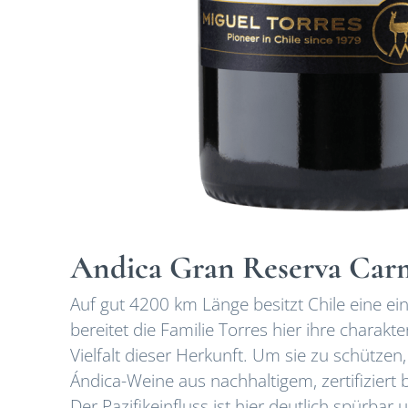
Andica Gran Reserva Car
Auf gut 4200 km Länge besitzt Chile eine ein
bereitet die Familie Torres hier ihre charak
Vielfalt dieser Herkunft. Um sie zu schütz
Ándica-Weine aus nachhaltigem, zertifiziert 
Der Pazifikeinfluss ist hier deutlich spürba