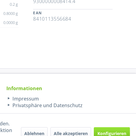
9300000008414.4
0.2 g
EAN
0.8000 g
8410113556684
0.0000 g
Informationen
Impressum
Privatsphäre und Datenschutz
rden.
aktion
Ablehnen
Alle akzeptieren
Konfigurieren