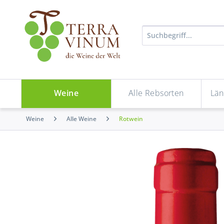
Weine
Alle Rebsorten
Län
Weine
Alle Weine
Rotwein