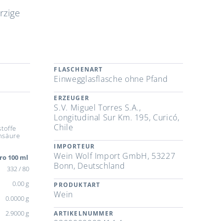
rzige
FLASCHENART
Einwegglasflasche ohne Pfand
ERZEUGER
S.V. Miguel Torres S.A.,
Longitudinal Sur Km. 195, Curicó,
Chile
toffe
insäure
IMPORTEUR
Wein Wolf Import GmbH, 53227
ro 100 ml
Bonn, Deutschland
332 / 80
0.00 g
PRODUKTART
Wein
0.0000 g
2.9000 g
ARTIKELNUMMER