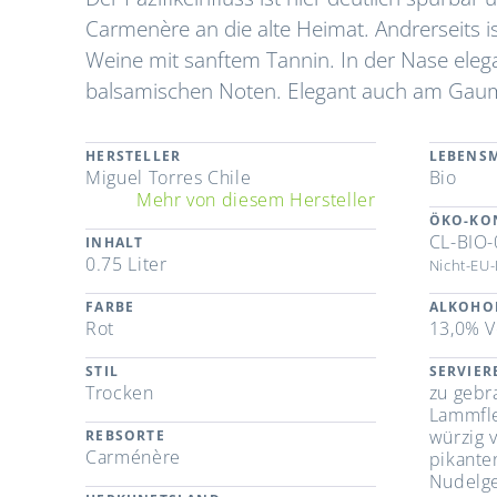
Carmenère an die alte Heimat. Andrerseits ist
Weine mit sanftem Tannin. In der Nase eleg
balsamischen Noten. Elegant auch am Gaume
HERSTELLER
LEBENSM
Miguel Torres Chile
Bio
Mehr von diesem Hersteller
ÖKO-KO
CL-BIO-
INHALT
0.75 Liter
Nicht-EU-
FARBE
ALKOHO
Rot
13,0% V
STIL
SERVIE
Trocken
zu gebr
Lammfle
würzig 
REBSORTE
Carménère
pikante
Nudelge