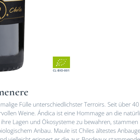
CL-BIO-001
menere
malige Fülle unterschiedlichster Terroirs. Seit über 40
tervollen Weine. Ándica ist eine Hommage an die natürl
en, ihre Lagen und Ökosysteme zu bewahren, stammen 
biologischem Anbau. Maule ist Chiles ältestes Anbauge
r und vielleicht erinnert er die aus Bordeaux stammend