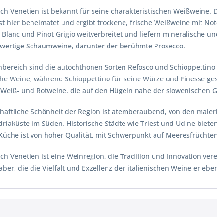
isch Venetien ist bekannt für seine charakteristischen Weißweine. D
ist hier beheimatet und ergibt trockene, frische Weißweine mit 
Blanc und Pinot Grigio weitverbreitet und liefern mineralische u
wertige Schaumweine, darunter der berühmte Prosecco.
nbereich sind die autochthonen Sorten Refosco und Schioppettino 
he Weine, während Schioppettino für seine Würze und Finesse gesch
 Weiß- und Rotweine, die auf den Hügeln nahe der slowenischen 
chaftliche Schönheit der Region ist atemberaubend, von den male
riaküste im Süden. Historische Städte wie Triest und Udine biete
 Küche ist von hoher Qualität, mit Schwerpunkt auf Meeresfrüchte
isch Venetien ist eine Weinregion, die Tradition und Innovation vere
ber, die die Vielfalt und Exzellenz der italienischen Weine erleb