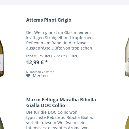
Attems Pinot Grigio
Der Wein glänzt im Glas in einem
kräftigen Strohgelb mit kupfernen
Reflexen am Rand. In der Nase
ausgeprägte Düfte von tropischen
reifen Früchten sowie
Inhalt
0.75 Liter
(17,32 € * / 1 Liter)
weißfleischigen Früchten wie
12,99 € *
Pfirsich und Birne. Milde Säure am
Gaumen, zart und...
6 Flaschen 77,94 € *
Merken
Marco Felluga Maralba Ribolla
Gialla DOC Collio
Die für die DOC Collio wohl
typischste Rebsorte, Ribolla Gialla,
verleiht diesem Weißwein sein
intensives, elegantes Aroma von