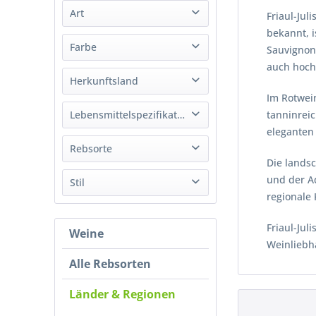
Art
Cecilia Beretta
Friaul-Jul
von
bis
8,00 €
126,57 €
Collavini
bekannt, 
prickelnd
Farbe
Sauvignon 
Gravner
Spirituose
auch hoch
Jermann
Weiß
Herkunftsland
Wein
Marco Felluga
Rot
Im Rotwei
Nonino Distillatori
Italien
Lebensmittelspezifikation
tanninreic
Rosé
Russiz Superiore
eleganten
Vini La Magnolia
Vegan
Rebsorte
Die lands
und der Ad
Friulano
Stil
regionale
Pignolo
Trocken
Cabernet Franc
Friaul-Jul
Weine
Cabernet Sauvignon
Weinliebha
Chardonnay
Alle Rebsorten
Corvina
Gewürztraminer
Länder & Regionen
Glera