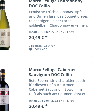
Marco Felluga Chardonnay
DOC Collio
Exotische Früchte, Ananas, Äpfel
und Birnen lässt das Boquet dieses
reinsortigen, in der Farbe
goldgelben, Chardonnay erkennen.
Auch am Gaumen dominiert die
Inhalt
0.75 Liter
(27,32 € * / 1 Liter)
Frucht und findet dort zu einer
20,49 € *
schönen Balance von Frische und
Vollmundigkeit.
6 Flaschen 122,94 € *
Merken
Marco Felluga Cabernet
Sauvignon DOC Collio
Rote Beeren sind charakteristisch
für diesen tief purpurroten
Cabernet Sauvignon. Sowohl im
Duft als auch am Gaumen lässt er
sie erkennen. Im Abgang verwöhnt
Inhalt
0.75 Liter
(27,32 € * / 1 Liter)
er mit Aromen von Kakao und
20,49 € *
Walnüssen sowie einer schönen