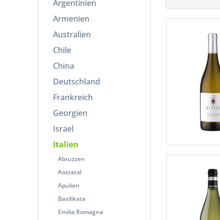
Argentinien
Grauburgunder / Pinot Gris
Armenien
Malvasia
Australien
Merlot
Refosco
Chile
Ribolla
China
Riesling
Deutschland
Sauvignon Blanc
Frankreich
Spätburgunder / Pinot Noir
Tocai Friulano
Georgien
Weißburgunder / Pinot Blanc
Israel
Italien
Abruzzen
Aostatal
Apulien
Basilikata
Emilia Romagna