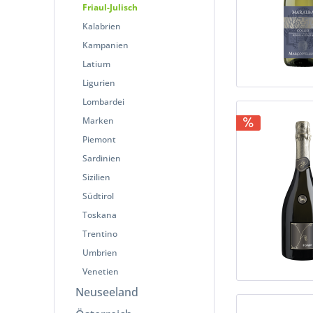
Friaul-Julisch
Kalabrien
Kampanien
Latium
Ligurien
Lombardei
Marken
Piemont
Sardinien
Sizilien
Südtirol
Toskana
Trentino
Umbrien
Venetien
Neuseeland