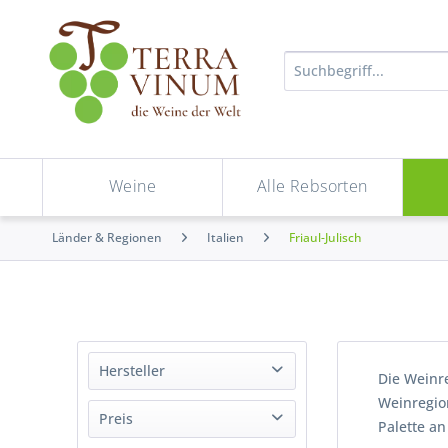
Weine
Alle Rebsorten
Länder & Regionen
Italien
Friaul-Julisch
Hersteller
Die Weinre
Weinregio
Attems
Preis
Palette an
Bosco del Merlo