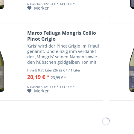
guten...
6 Flaschen 122,94 € *
143,94 € *
Merken
Marco Felluga Mongris Collio
Pinot Grigio
’Gris’ wird der Pinot Grigio im Friaul
genannt. Und einzig ihm verdankt
der ‚Mongris’ seinen Namen sowie
den hübschen goldgelben Ton mit
kupfernen Reflexen. Ein blumiges
Inhalt
0.75 Liter
(26,92 € * / 1 Liter)
Bouquet von Akazien und Ginster,
20,19 € *
23,99 € *
mit Anklängen von Äpfeln
zeichnen...
6 Flaschen 121,14 € *
143,94 € *
Merken