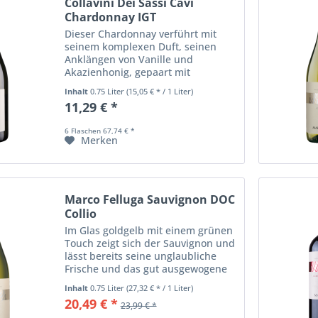
Collavini Dei Sassi Cavi
Chardonnay IGT
Dieser Chardonnay verführt mit
seinem komplexen Duft, seinen
Anklängen von Vanille und
Akazienhonig, gepaart mit
blumigen Noten. Er ist ausgewogen
Inhalt
0.75 Liter
(15,05 € * / 1 Liter)
im Geschmack, mit fein-fruchtiger
11,29 € *
Säure, üppiger Frucht und
verwöhnt mit einem...
6 Flaschen 67,74 € *
Merken
Marco Felluga Sauvignon DOC
Collio
Im Glas goldgelb mit einem grünen
Touch zeigt sich der Sauvignon und
lässt bereits seine unglaubliche
Frische und das gut ausgewogene
Säurespiel erahnen. Er verwöhnt
Inhalt
0.75 Liter
(27,32 € * / 1 Liter)
mit würzigen Aromen von Salbei,
20,49 € *
23,99 € *
Pfeffer und Holunderbeeren, einer