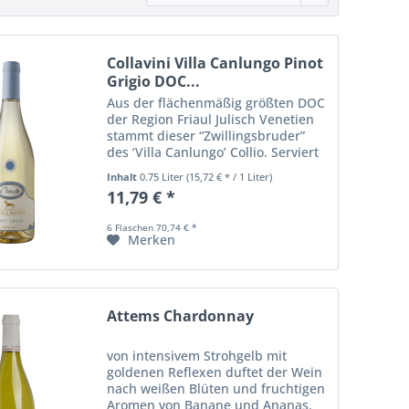
Collavini Villa Canlungo Pinot
Grigio DOC...
Aus der flächenmäßig größten DOC
der Region Friaul Julisch Venetien
stammt dieser “Zwillingsbruder”
des ‘Villa Canlungo’ Collio. Serviert
mit einer Temperatur von 10°C ist
Inhalt
0.75 Liter
(15,72 € * / 1 Liter)
dieser aromatische, delikate Pinot
11,79 € *
Grigio ein optimaler Begleiter...
6 Flaschen 70,74 € *
Merken
Attems Chardonnay
von intensivem Strohgelb mit
goldenen Reflexen duftet der Wein
nach weißen Blüten und fruchtigen
Aromen von Banane und Ananas.