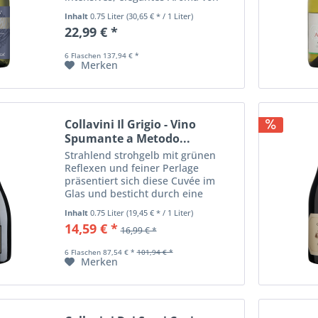
exotischen Früchten Grapefruit und
Inhalt
0.75 Liter
(30,65 € * / 1 Liter)
Äpfeln, gepaart mit floralen Noten.
22,99 € *
Ein besonderer Wein, gefällig und...
6 Flaschen 137,94 € *
Merken
Collavini Il Grigio - Vino
Spumante a Metodo...
Strahlend strohgelb mit grünen
Reflexen und feiner Perlage
präsentiert sich diese Cuvée im
Glas und besticht durch eine
Aromenpalette von Äpfeln, Birnen
Inhalt
0.75 Liter
(19,45 € * / 1 Liter)
und einem Hauch von Zitrone.
14,59 € *
16,99 € *
6 Flaschen 87,54 € *
101,94 € *
Merken