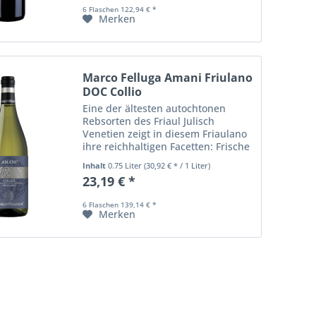
Ausgewogenheit. Er...
6 Flaschen 122,94 € *
Merken
Marco Felluga Amani Friulano
DOC Collio
Eine der ältesten autochtonen
Rebsorten des Friaul Julisch
Venetien zeigt in diesem Friaulano
ihre reichhaltigen Facetten: Frische
und blumige Aromen von
Inhalt
0.75 Liter
(30,92 € * / 1 Liter)
Mandelblüten, Rotdorn und Kamille
23,19 € *
sind gut eingebettet in einem
samtigen, runden...
6 Flaschen 139,14 € *
Merken