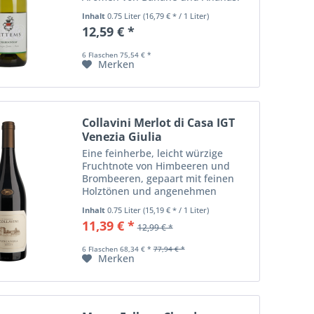
Am Gaumen lebhaft und balanciert,
Inhalt
0.75 Liter
(16,79 € * / 1 Liter)
überzeugt er mit seinem vollen
12,59 € *
Körper und seiner Eleganz;
harmonisches, sehr...
6 Flaschen 75,54 € *
Merken
Collavini Merlot di Casa IGT
Venezia Giulia
Eine feinherbe, leicht würzige
Fruchtnote von Himbeeren und
Brombeeren, gepaart mit feinen
Holztönen und angenehmen
Röstnoten prägen den im Barrique
Inhalt
0.75 Liter
(15,19 € * / 1 Liter)
gereiften Merlot di Casa. Bereits
11,39 € *
12,99 € *
jetzt ein Trinkgenuss!
6 Flaschen 68,34 € *
77,94 € *
Merken