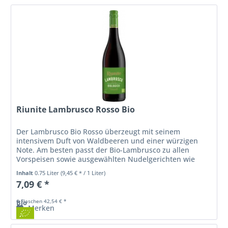
Riunite Lambrusco Rosso Bio
Der Lambrusco Bio Rosso überzeugt mit seinem
intensivem Duft von Waldbeeren und einer würzigen
Note. Am besten passt der Bio-Lambrusco zu allen
Vorspeisen sowie ausgewählten Nudelgerichten wie
beispielsweise Lasagne.
Inhalt
0.75 Liter
(9,45 € * / 1 Liter)
7,09 € *
6 Flaschen 42,54 € *
Bio
Merken