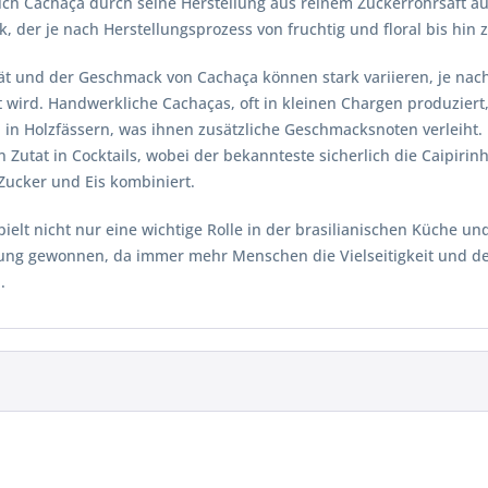
sich Cachaça durch seine Herstellung aus reinem Zuckerrohrsaft a
 der je nach Herstellungsprozess von fruchtig und floral bis hin 
tät und der Geschmack von Cachaça können stark variieren, je nac
t wird. Handwerkliche Cachaças, oft in kleinen Chargen produzier
in Holzfässern, was ihnen zusätzliche Geschmacksnoten verleiht. 
en Zutat in Cocktails, wobei der bekannteste sicherlich die Caipirin
Zucker und Eis kombiniert.
ielt nicht nur eine wichtige Rolle in der brasilianischen Küche un
ng gewonnen, da immer mehr Menschen die Vielseitigkeit und den
.