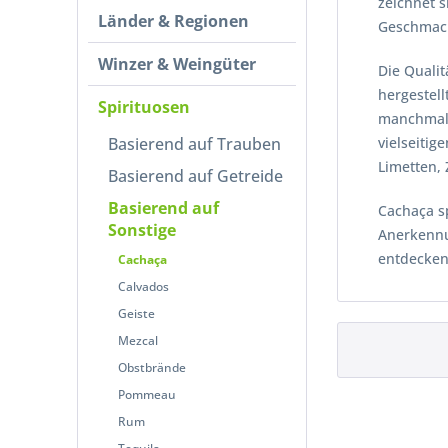
zeichnet 
Länder & Regionen
Geschmack,
Winzer & Weingüter
Die Quali
hergestell
Spirituosen
manchmal 
Basierend auf Trauben
vielseitig
Limetten, 
Basierend auf Getreide
Basierend auf
Cachaça sp
Sonstige
Anerkennu
entdecken
Cachaça
Calvados
Geiste
Mezcal
Obstbrände
Pommeau
Rum