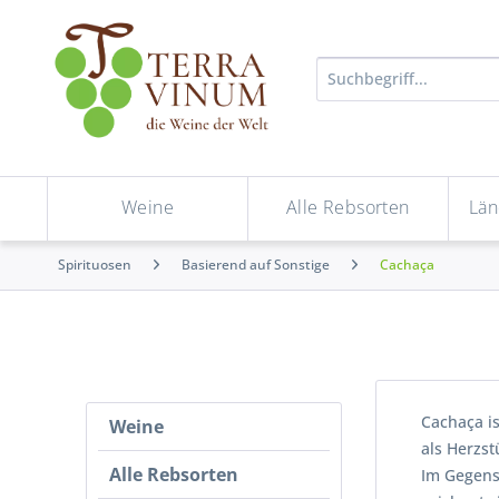
Weine
Alle Rebsorten
Län
Spirituosen
Basierend auf Sonstige
Cachaça
Cachaça is
Weine
als Herzst
Alle Rebsorten
Im Gegens