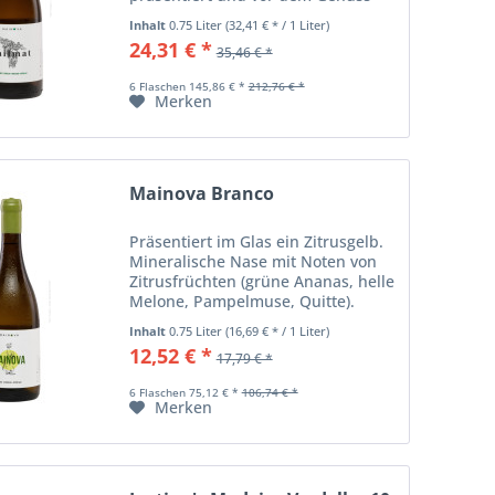
unbedingt dekantiert werden sollte.
Inhalt
0.75 Liter
(32,41 € * / 1 Liter)
Intensive Nase, in der Aromen von
24,31 € *
35,46 € *
gelben Früchten dominieren
(Ananas,...
6 Flaschen 145,86 € *
212,76 € *
Merken
Mainova Branco
Präsentiert im Glas ein Zitrusgelb.
Mineralische Nase mit Noten von
Zitrusfrüchten (grüne Ananas, helle
Melone, Pampelmuse, Quitte).
Animierende Säure, herbe Frische,
Inhalt
0.75 Liter
(16,69 € * / 1 Liter)
voluminös am Gaumen. Eleganter
12,52 € *
17,79 € *
Branco mit mittellangem Nachhall,
der...
6 Flaschen 75,12 € *
106,74 € *
Merken