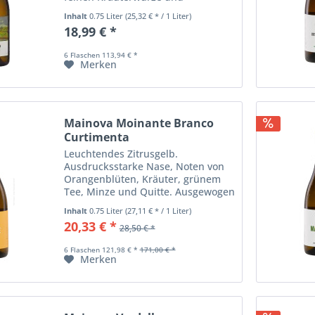
Eichenholz. Im Mund sehr voll und
Inhalt
0.75 Liter
(25,32 € * / 1 Liter)
körperreich mit einer intensiven
18,99 € *
Frucht und gut integriertem Holz.
6 Flaschen 113,94 € *
Merken
Mainova Moinante Branco
Curtimenta
Leuchtendes Zitrusgelb.
Ausdrucksstarke Nase, Noten von
Orangenblüten, Kräuter, grünem
Tee, Minze und Quitte. Ausgewogen
am Gaumen, die gute Säurestruktur
Inhalt
0.75 Liter
(27,11 € * / 1 Liter)
sorgt für viel Frische, elegant im
20,33 € *
28,50 € *
Abgang, dicht.
Kalb-/Hähnchengerichte mit...
6 Flaschen 121,98 € *
171,00 € *
Merken