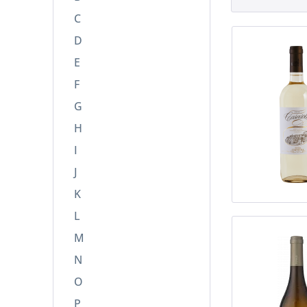
C
D
E
F
G
H
I
J
K
L
M
N
O
P