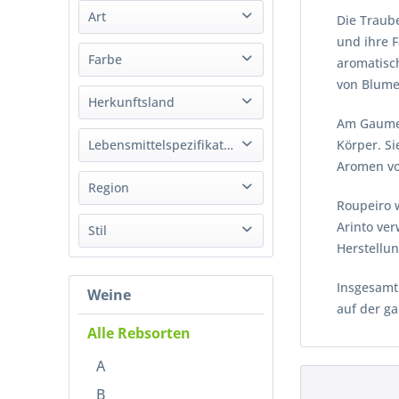
Art
Henriques & Henriques Vinhos SA
Die Traub
von
bis
6,58 €
33,99 €
Justino's Madeira
und ihre 
Likörwein
Farbe
aromatisch
Laborie Estate
Südwein
von Blume
Mainova
Weiß
Herkunftsland
Wein
Quinta do Carmo
Am Gaumen
Italien
Lebensmittelspezifikation
Körper. S
Portugal
Aromen vol
Bio
Region
Südafrika
Roupeiro 
Vegan
Arinto ver
Madeira
Stil
Herstellu
Alentejano
Trocken
Alentejo
Insgesamt 
Weine
Halbtrocken
Toskana
auf der ga
Süß
Umbrien
Alle Rebsorten
Western Cape
A
B