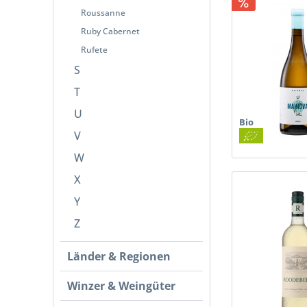
Roussanne
Ruby Cabernet
Rufete
S
T
U
Bio
V
W
X
Y
Z
Länder & Regionen
Winzer & Weingüter