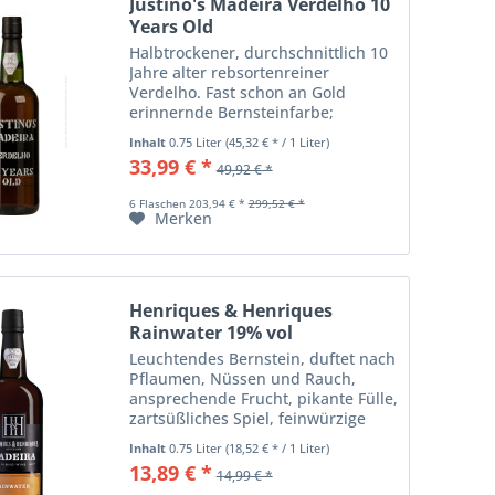
Justino's Madeira Verdelho 10
Years Old
Halbtrockener, durchschnittlich 10
Jahre alter rebsortenreiner
Verdelho. Fast schon an Gold
erinnernde Bernsteinfarbe;
aromatische Nase mit getrockneten
Inhalt
0.75 Liter
(45,32 € * / 1 Liter)
Früchten. Mittlerer Körper mit
33,99 € *
49,92 € *
präsenter Säurestruktur, Noten von
Nüssen,...
6 Flaschen 203,94 € *
299,52 € *
Merken
Henriques & Henriques
Rainwater 19% vol
Leuchtendes Bernstein, duftet nach
Pflaumen, Nüssen und Rauch,
ansprechende Frucht, pikante Fülle,
zartsüßliches Spiel, feinwürzige
Eleganz, langer, würziger Abgang.
Inhalt
0.75 Liter
(18,52 € * / 1 Liter)
13,89 € *
14,99 € *