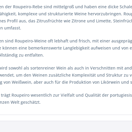
en der Roupeiro-Rebe sind mittelgroß und haben eine dicke Schale
Fähigkeit, komplexe und strukturierte Weine hervorzubringen. Rou
es Profil aus, das Zitrusfrüchte wie Zitrone und Limette, Steinfrüc
n umfasst.
 sind Roupeiro-Weine oft lebhaft und frisch, mit einer ausgepräg
ie können eine bemerkenswerte Langlebigkeit aufweisen und von ein
lständig zu entfalten.
wird sowohl als sortenreiner Wein als auch in Verschnitten mit an
wendet, um den Weinen zusätzliche Komplexität und Struktur zu ver
ng von Weißwein, aber auch für die Produktion von Likörwein und
trägt Roupeiro wesentlich zur Vielfalt und Qualität der portugie
nzen Welt geschätzt.