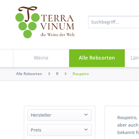
Weine
Alle Rebsorten
Län
Alle Rebsorten
R
Roupeiro
Hersteller
Roupeiro, 
aber auch 
Antinori - Santa Cristina
Preis
bekannt fü
Esporão