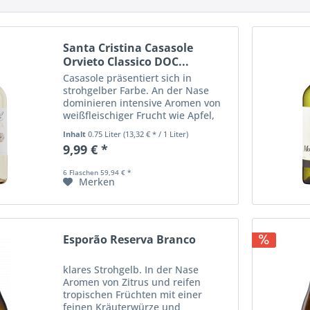
Santa Cristina Casasole
Orvieto Classico DOC...
Casasole präsentiert sich in
strohgelber Farbe. An der Nase
dominieren intensive Aromen von
weißfleischiger Frucht wie Apfel,
Banane und Orangenschale, die
Inhalt
0.75 Liter
(13,32 € * / 1 Liter)
typisch für Procanico- und
9,99 € *
Grechetto-Beeren sind. Am Gaumen
lieblich und mit...
6 Flaschen 59,94 € *
Merken
Esporão Reserva Branco
klares Strohgelb. In der Nase
Aromen von Zitrus und reifen
tropischen Früchten mit einer
feinen Kräuterwürze und