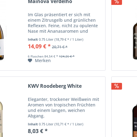
Mainova Verdelho
Im Glas präsentiert er sich mit
einem Zitrusgelb und grünlichen
Reflexen. Feine, nicht zu opulente
Nase mit Ananasaromen und
Zitrusfrüchten. Am Gaumen
Inhalt
0.75 Liter
(18,79 € * / 1 Liter)
kompakt und würzig, mit guter
14,09 € *
20,71 € *
Säurestruktur und feiner Textur
versehen, mittellanger...
6 Flaschen 84,54 € *
124,26 € *
Merken
KWV Roodeberg White
Eleganter, trockener Weißwein mit
Aromen von tropischen Früchten
und einem langen, weichen
Abgang.
Inhalt
0.75 Liter
(10,71 € * / 1 Liter)
8,03 € *