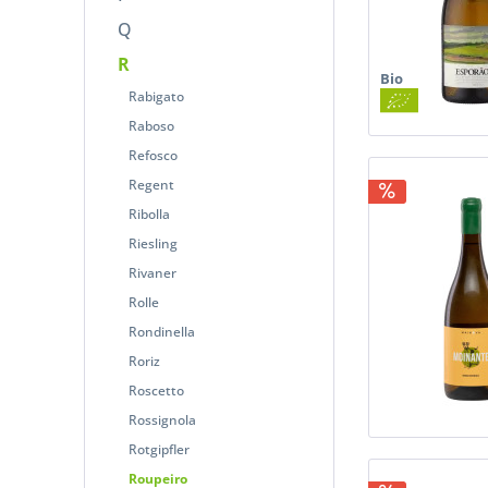
Q
R
Bio
Rabigato
Raboso
Refosco
Regent
Ribolla
Riesling
Rivaner
Rolle
Rondinella
Roriz
Roscetto
Rossignola
Rotgipfler
Roupeiro