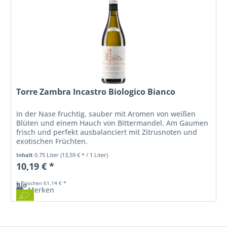
Torre Zambra Incastro Biologico Bianco
In der Nase fruchtig, sauber mit Aromen von weißen
Blüten und einem Hauch von Bittermandel. Am Gaumen
frisch und perfekt ausbalanciert mit Zitrusnoten und
exotischen Früchten.
Inhalt
0.75 Liter
(13,59 € * / 1 Liter)
10,19 € *
6 Flaschen 61,14 € *
Bio
Merken