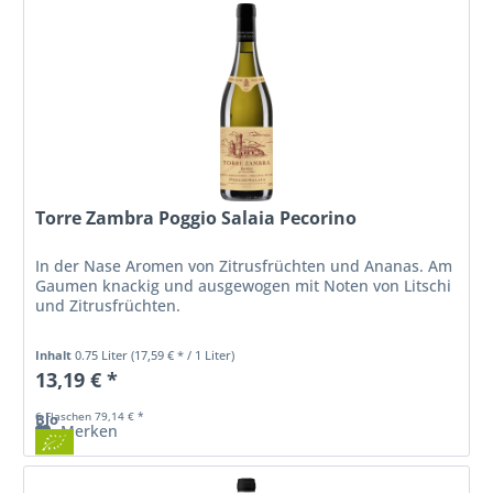
Torre Zambra Poggio Salaia Pecorino
In der Nase Aromen von Zitrusfrüchten und Ananas. Am
Gaumen knackig und ausgewogen mit Noten von Litschi
und Zitrusfrüchten.
Inhalt
0.75 Liter
(17,59 € * / 1 Liter)
13,19 € *
6 Flaschen 79,14 € *
Bio
Merken