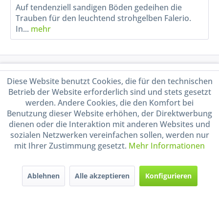
Auf tendenziell sandigen Böden gedeihen die
Trauben für den leuchtend strohgelben Falerio.
In...
mehr
Service Hotline
Diese Website benutzt Cookies, die für den technischen
Betrieb der Website erforderlich sind und stets gesetzt
Shop Service
werden. Andere Cookies, die den Komfort bei
Benutzung dieser Website erhöhen, der Direktwerbung
Informationen
dienen oder die Interaktion mit anderen Websites und
sozialen Netzwerken vereinfachen sollen, werden nur
mit Ihrer Zustimmung gesetzt.
Mehr Informationen
Handel mit BIO-Weinen
kontrolliert und zertifiziert
durch DE-ÖKO-009
Ablehnen
Alle akzeptieren
Konfigurieren