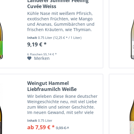
Landerer Summer Feeling
Cuvée Weiss
Kühle Nase mit weißem Pfirsich,
exotischen Früchten, wie Mango
und Ananas, Gummibärchen und
frischen Kräutern, wie Thymian.
Klar und feinsaftig; lebendig und
Inhalt
0.75 Liter
(12,25 € * / 1 Liter)
frisch; schlank wirkender Körper
9,19 € *
mit fester Struktur; weißer
Pfirsich,...
6 Flaschen 55,14 € *
Merken
Weingut Hammel
Liebfraumilch Weiße
Madonna
Wir beleben diese Ikone deutscher
Weingeschichte neu, mit viel Liebe
zum Wein und seiner Geschichte.
Im neuen Gewand, mit sehr viele
Freude und noch mehr gelebter
Inhalt
0.75 Liter
Qualität! Völlig unbeschwert und
ab 7,59 € *
9,99 € *
aromatisch durch eine kühle
Nachternte....