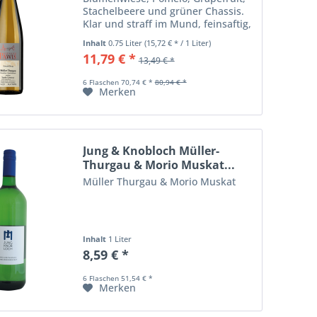
Stachelbeere und grüner Chassis.
Klar und straff im Mund, feinsaftig,
lebendig mit sehr animierender
Inhalt
0.75 Liter
(15,72 € * / 1 Liter)
Frucht, Kirschbonbons, Pomelo,
11,79 € *
13,49 € *
sommerlicher Blumenwiese,...
6 Flaschen 70,74 € *
80,94 € *
Merken
Jung & Knobloch Müller-
Thurgau & Morio Muskat...
Müller Thurgau & Morio Muskat
Inhalt
1 Liter
8,59 € *
6 Flaschen 51,54 € *
Merken