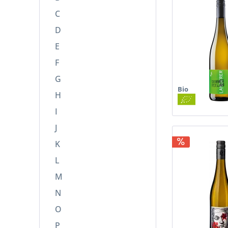
Südsteiermark
C
Südtirol
D
Württemberg
E
F
G
Bio
H
I
J
K
L
M
N
O
P