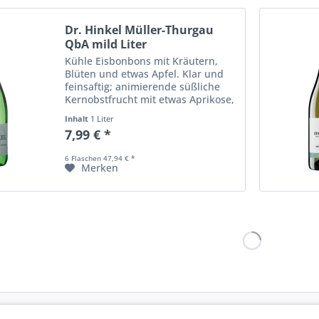
Dr. Hinkel Müller-Thurgau
QbA mild Liter
Kühle Eisbonbons mit Kräutern,
Blüten und etwas Apfel. Klar und
feinsaftig; animierende süßliche
Kernobstfrucht mit etwas Aprikose,
Orangenzeste und frischen
Inhalt
1 Liter
Kräutern; lebendig und
7,99 € *
erfrischend; fester Körper mit
Struktur; gut...
6 Flaschen 47,94 € *
Merken