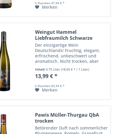
6 Flaschen 47,94 € *
Merken
Weingut Hammel
Liebfraumilch Schwarze
Madonna
Der einzigartige Wein
Deutschlands! Fruchtig, elegant,
erfrischend, unbeschwert und
aromatisch. Nicht trocken, aber
weit entfernt von lieblich oder süß.
Inhalt
0.75 Liter
(18,65 € * / 1 Liter)
Tradition und Moderne perfekt
13,99 € *
vereint!
6 Flaschen 83,94 € *
Merken
Pawis Müller-Thurgau QbA
trocken
Betörender Duft nach sommerlicher
Blumenwiese, Pomelo, Grapefruit,