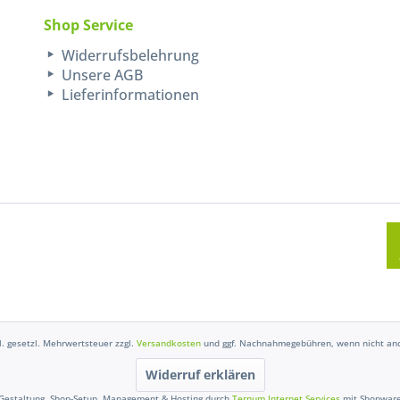
Shop Service
Widerrufsbelehrung
Unsere AGB
Lieferinformationen
kl. gesetzl. Mehrwertsteuer zzgl.
Versandkosten
und ggf. Nachnahmegebühren, wenn nicht and
Widerruf erklären
Gestaltung, Shop-Setup, Management & Hosting durch
Ternum Internet Services
mit Shopwar