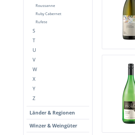
Roussanne
Ruby Cabernet
Rufete
S
T
U
V
W
X
Y
Z
Länder & Regionen
Winzer & Weingüter