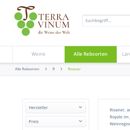
Weine
Alle Rebsorten
Län
Alle Rebsorten
R
Rivaner
Hersteller
Rivaner, a
Royale im 
Aufricht
Preis
Weinregio
Dr. Hinkel