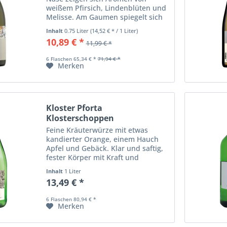
weißem Pfirsich, Lindenblüten und
Melisse. Am Gaumen spiegelt sich
die Steiermark: leicht, frisch und
Inhalt
0.75 Liter
(14,52 € * / 1 Liter)
saftig mit einem sanften Druck
10,89 € *
11,99 € *
leichter Würze, einer
angenehmen...
6 Flaschen 65,34 € *
71,94 € *
Merken
Kloster Pforta
Klosterschoppen
Qualitätswein...
Feine Kräuterwürze mit etwas
kandierter Orange, einem Hauch
Apfel und Gebäck. Klar und saftig,
fester Körper mit Kraft und
Rückgrat, sehr trocken wirkend,
Inhalt
1 Liter
feine Kräuterwürze mit etwas
13,49 € *
herber Zitrusfrucht und Gebäck,
rassig und belebend...
6 Flaschen 80,94 € *
Merken