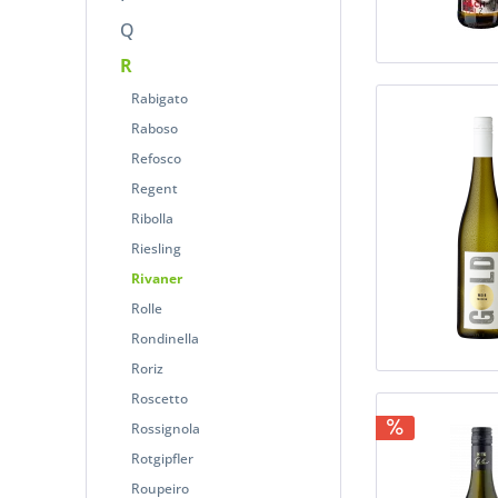
Q
R
Rabigato
Raboso
Refosco
Regent
Ribolla
Riesling
Rivaner
Rolle
Rondinella
Roriz
Roscetto
Rossignola
Rotgipfler
Roupeiro