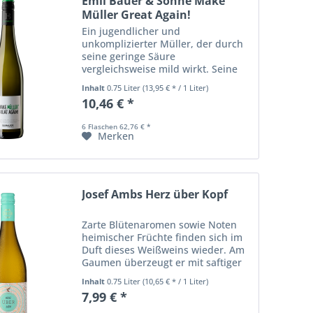
Emil Bauer & Söhne Make
Müller Great Again!
Ein jugendlicher und
unkomplizierter Müller, der durch
seine geringe Säure
vergleichsweise mild wirkt. Seine
blumige Fruchtigkeit wird am
Inhalt
0.75 Liter
(13,95 € * / 1 Liter)
Gaumen von einer feinen
10,46 € *
Muskatnote ergänzt und macht ihn
zu einem idealen Sommerwein.
6 Flaschen 62,76 € *
Merken
Josef Ambs Herz über Kopf
Zarte Blütenaromen sowie Noten
heimischer Früchte finden sich im
Duft dieses Weißweins wieder. Am
Gaumen überzeugt er mit saftiger
Frische und brillanter Finesse.
Inhalt
0.75 Liter
(10,65 € * / 1 Liter)
7,99 € *