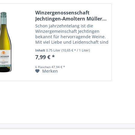
Winzergenossenschaft
Jechtingen-Amoltern Müller...
Schon jahrzehntelang ist die
Winzergemeinschaft Jechtingen
bekannt für hervorragende Weine.
Mit viel Liebe und Leidenschaft sind
die Mitglieder der Genossenschaft
Inhalt
0.75 Liter
(10,65 € * / 1 Liter)
arrangiert nur bestes Lesegut im
7,99 € *
Herbst in die Winzergenossenschaft
zum...
6 Flaschen 47,94 € *
Merken