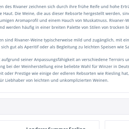
n des Rivaner zeichnen sich durch ihre frühe Reife und hohe Ertr
 Haut. Die Weine, die aus dieser Rebsorte hergestellt werden, sind
lumigen Aromaprofil und einem Hauch von Muskatnuss. Rivaner-Wei
d werden häufig in einer breiten Palette von Stilen von trocken bis
 sind Rivaner-Weine typischerweise mild und zugänglich, mit ei
 sich gut als Aperitif oder als Begleitung zu leichten Speisen wie S
st aufgrund seiner Anpassungsfähigkeit an verschiedene Terroirs 
g bei der Weinherstellung eine beliebte Wahl für Winzer in Deuts
t oder Prestige wie einige der edleren Rebsorten wie Riesling hat
für Liebhaber von leichten und unkomplizierten Weinen.