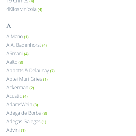
19 Crimes
(4)
4Kilos vinícola
(4)
A
A Mano
(1)
A.A. Badenhorst
(4)
A6mani
(4)
Aalto
(3)
Abbotts & Delaunay
(7)
Abtei Muri Gries
(1)
Ackerman
(2)
Acustic
(4)
AdamsWein
(3)
Adega de Borba
(3)
Adegas Galegas
(1)
Advini
(1)