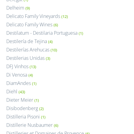
Delheim
(9)
Delicato Family Vineyards
(12)
Delicato Family Wines
(6)
Destilatum - Destilaria Portuguesa
(1)
Destilería de Tejina
(4)
Destilerías Arehucas
(10)
Destilerias Unidas
(3)
DFJ Vinhos
(13)
Di Venosa
(4)
DiamAndes
(1)
Diehl
(43)
Dieter Meier
(1)
Disibodenberg
(2)
Distilleria Pisoni
(1)
Distillerie Nusbaumer
(6)
Distilleries et Domaines de Provence
(6)