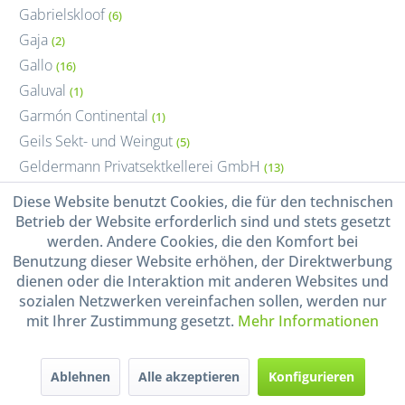
Gabrielskloof
(6)
Gaja
(2)
Gallo
(16)
Galuval
(1)
Garmón Continental
(1)
Geils Sekt- und Weingut
(5)
Geldermann Privatsektkellerei GmbH
(13)
Georg Breuer
(14)
Diese Website benutzt Cookies, die für den technischen
Georg Mosbacher
(4)
Betrieb der Website erforderlich sind und stets gesetzt
werden. Andere Cookies, die den Komfort bei
Gérard Bertrand
(29)
Benutzung dieser Website erhöhen, der Direktwerbung
Gerard Fiou
(3)
dienen oder die Interaktion mit anderen Websites und
Gerhard Markowitsch
(13)
sozialen Netzwerken vereinfachen sollen, werden nur
Gesellmann
mit Ihrer Zustimmung gesetzt.
Mehr Informationen
(7)
Gilardi
(1)
Giuseppe Campagnola
(2)
Ablehnen
Alle akzeptieren
Konfigurieren
Giuseppe Quintarelli
(1)