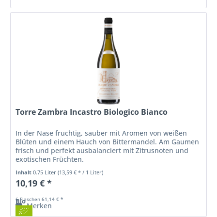
Torre Zambra Incastro Biologico Bianco
In der Nase fruchtig, sauber mit Aromen von weißen
Blüten und einem Hauch von Bittermandel. Am Gaumen
frisch und perfekt ausbalanciert mit Zitrusnoten und
exotischen Früchten.
Inhalt
0.75 Liter
(13,59 € * / 1 Liter)
10,19 € *
6 Flaschen 61,14 € *
Bio
Merken