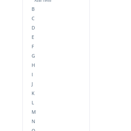
Azal Tinto
B
C
D
E
F
G
H
I
J
K
L
M
N
O