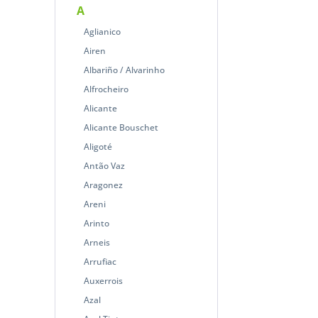
A
Aglianico
Airen
Albariño / Alvarinho
Alfrocheiro
Alicante
Alicante Bouschet
Aligoté
Antão Vaz
Aragonez
Areni
Arinto
Arneis
Arrufiac
Auxerrois
Azal