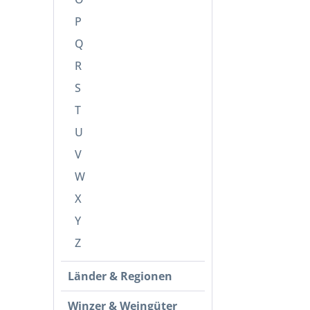
P
Q
R
S
T
U
V
W
X
Y
Z
Länder & Regionen
Winzer & Weingüter