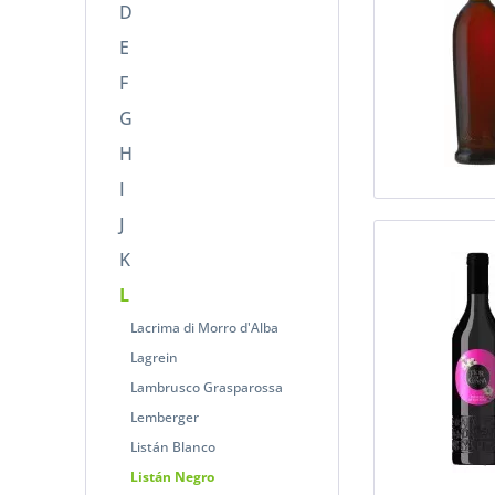
D
E
F
G
H
I
J
K
L
Lacrima di Morro d'Alba
Lagrein
Lambrusco Grasparossa
Lemberger
Listán Blanco
Listán Negro