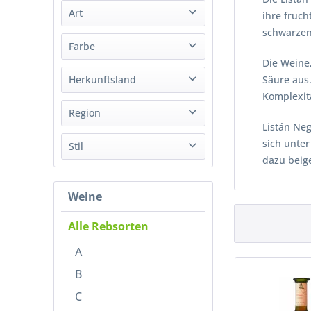
Art
Flor de Chasna
ihre fruc
von
bis
10,94 €
23,99 €
Henriques & Henriques Vinhos SA
schwarzen
Südwein
Farbe
Wein
Die Weine,
Rot
Herkunftsland
Säure aus.
Rosé
Komplexitä
Portugal
Region
Listán Ne
Spanien
sich unte
Madeira
Stil
dazu beig
Lanzarote
Trocken
Teneriffa
Weine
Lieblich
Süß
Alle Rebsorten
A
B
C