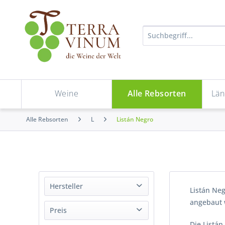
Weine
Alle Rebsorten
Län
Alle Rebsorten
L
Listán Negro
Hersteller
Listán Neg
angebaut w
Bermejo
Preis
El Grifo
Die Listán