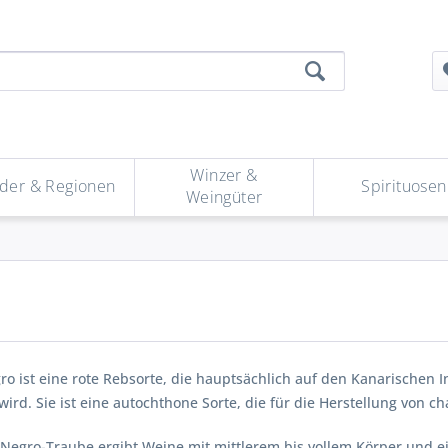
Winzer &
der & Regionen
Spirituosen
Weingüter
ro ist eine rote Rebsorte, die hauptsächlich auf den Kanarischen 
ird. Sie ist eine autochthone Sorte, die für die Herstellung von c
 Negro-Traube ergibt Weine mit mittlerem bis vollem Körper und ein