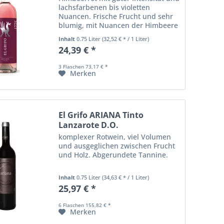
lachsfarbenen bis violetten
Nuancen. Frische Frucht und sehr
blumig, mit Nuancen der Himbeere
und Johannisbeere. Auf der Zunge
Inhalt
0.75 Liter
(32,52 € * / 1 Liter)
voll im Geschmack und heiter, sehr
24,39 € *
ausgeglichen. :
3 Flaschen 73,17 € *
Merken
El Grifo ARIANA Tinto
Lanzarote D.O.
komplexer Rotwein, viel Volumen
und ausgeglichen zwischen Frucht
und Holz. Abgerundete Tannine.
Inhalt
0.75 Liter
(34,63 € * / 1 Liter)
25,97 € *
6 Flaschen 155,82 € *
Merken