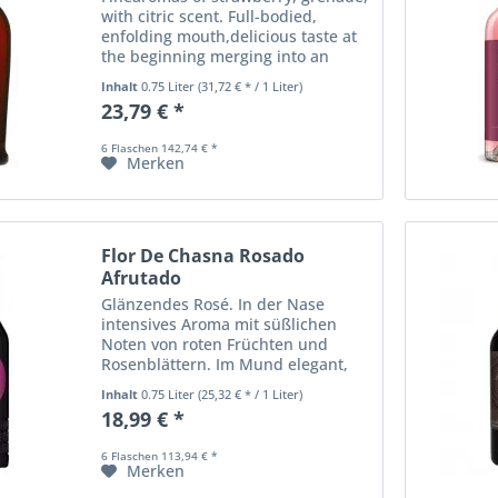
with citric scent. Full-bodied,
enfolding mouth,delicious taste at
the beginning merging into an
elegant bitter ending Normal 0 21
Inhalt
0.75 Liter
(31,72 € * / 1 Liter)
false false false DE X-NONE X-NONE
23,79 € *
6 Flaschen 142,74 € *
Merken
Flor De Chasna Rosado
Afrutado
Glänzendes Rosé. In der Nase
intensives Aroma mit süßlichen
Noten von roten Früchten und
Rosenblättern. Im Mund elegant,
frisch und mit einem
Inhalt
0.75 Liter
(25,32 € * / 1 Liter)
ausgewogenen, zitrusfruchtigem
18,99 € *
Abgang. Hergestellt aus der
Rebsorte Listán Negro aus dem...
6 Flaschen 113,94 € *
Merken