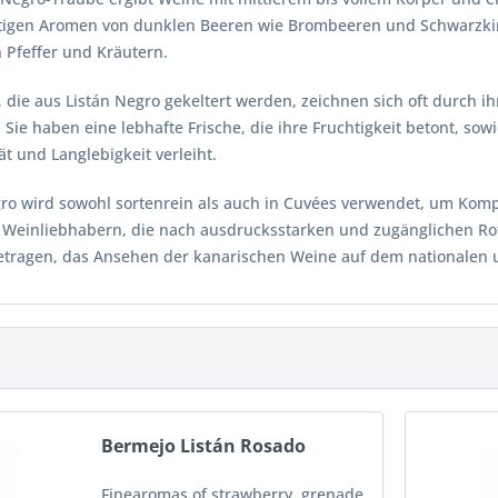
htigen Aromen von dunklen Beeren wie Brombeeren und Schwarzkir
 Pfeffer und Kräutern.
 die aus Listán Negro gekeltert werden, zeichnen sich oft durch 
 Sie haben eine lebhafte Frische, die ihre Fruchtigkeit betont, sow
t und Langlebigkeit verleiht.
gro wird sowohl sortenrein als auch in Cuvées verwendet, um Kompl
r Weinliebhabern, die nach ausdrucksstarken und zugänglichen Ro
etragen, das Ansehen der kanarischen Weine auf dem nationalen u
Bermejo Listán Rosado
Finearomas of strawberry, grenade,