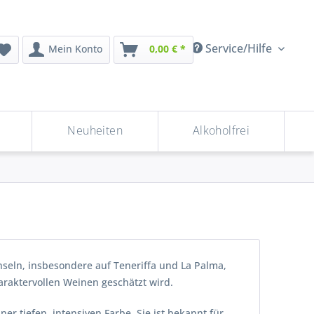
Service/Hilfe
Mein Konto
0,00 € *
Neuheiten
Alkoholfrei
Inseln, insbesondere auf Teneriffa und La Palma,
haraktervollen Weinen geschätzt wird.
er tiefen, intensiven Farbe. Sie ist bekannt für