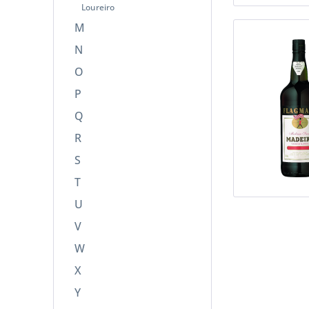
Loureiro
M
N
O
P
Q
R
S
T
U
V
W
X
Y