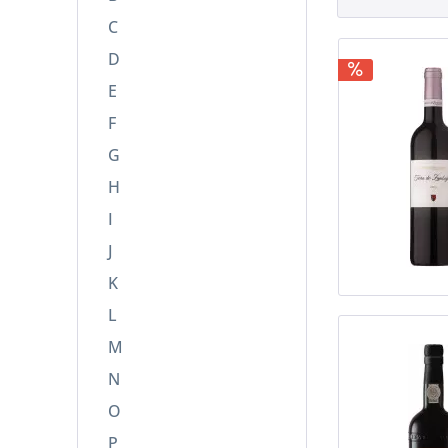
Santos Lima
C
Sogrape
D
Taylor’s Port
E
Van Zeller Wine Collection
Zambujeiro
F
G
H
I
J
K
L
M
N
O
P