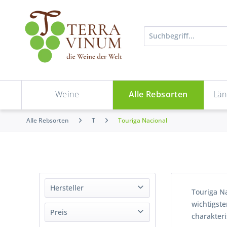
Weine
Alle Rebsorten
Län
Alle Rebsorten
T
Touriga Nacional
Hersteller
Touriga Na
wichtigste
Allesverloren Wine Estate
Preis
charakteri
Cabriz