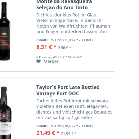
Monte da Ravasqueira
Seleção do Ano Tinto
Dichtes, dunkles Rot im Glas.
Vielschichtige Nase, in der sich
Noten von Waldfrüchten, Pflaumen
und Feigen entdecken lassen. Am
Gaumen zupackend und trotzdem
Inhalt
0.75 Liter
(11,08 € * / 1 Liter)
elegant, langer präsenter Abgang
8,31 € *
9,56 € *
mit samtweichen Tanninen. Ein
wunderschöner...
6 Flaschen 49,86 € *
57,36 € *
Merken
Taylor´s Port Late Bottled
Vintage Port DOC
Farbe: tiefes Rubinrot mit schwarz-
violetten Reflexen Duft: elegantes,
dichtes und vielschichtiges Bouquet
mit viel saftig süß gereifter
schwarzer Frucht und feinen
Inhalt
0.75 Liter
(28,65 € * / 1 Liter)
mineralischen Anklängen, auch
21,49 € *
21,99 € *
Kräuter, Tinte, und ein Hauch