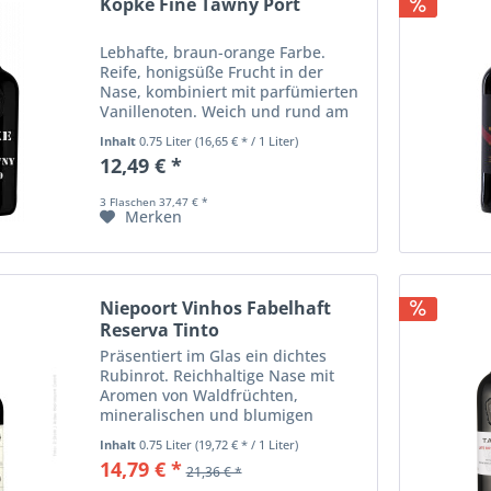
Kopke Fine Tawny Port
Lebhafte, braun-orange Farbe.
Reife, honigsüße Frucht in der
Nase, kombiniert mit parfümierten
Vanillenoten. Weich und rund am
Gaumen, mit reichen und
Inhalt
0.75 Liter
(16,65 € * / 1 Liter)
einnehmenden Aromen.
12,49 € *
3 Flaschen 37,47 € *
Merken
Niepoort Vinhos Fabelhaft
Reserva Tinto
Präsentiert im Glas ein dichtes
Rubinrot. Reichhaltige Nase mit
Aromen von Waldfrüchten,
mineralischen und blumigen
Noten, Pfeffer und Würzaromen
Inhalt
0.75 Liter
(19,72 € * / 1 Liter)
vom Fassausbau. Am Gaumen
14,79 € *
21,36 € *
frisch und elegant, mit präsenten,