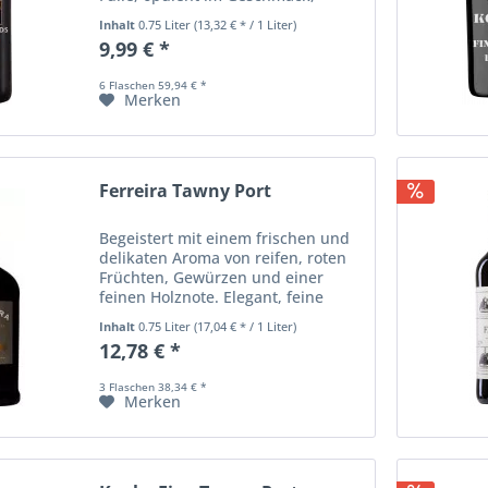
elegante Struktur; voll und
Inhalt
0.75 Liter
(13,32 € * / 1 Liter)
harmonisch.
9,99 € *
6 Flaschen 59,94 € *
Merken
Ferreira Tawny Port
Begeistert mit einem frischen und
delikaten Aroma von reifen, roten
Früchten, Gewürzen und einer
feinen Holznote. Elegant, feine
Balance von reifen Tanninen und
Inhalt
0.75 Liter
(17,04 € * / 1 Liter)
Süße, angenehm langes Finish
12,78 € *
3 Flaschen 38,34 € *
Merken