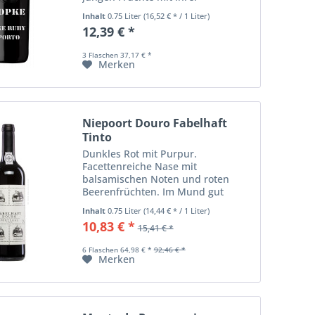
Lebendigkeit in einem erlesenen
Inhalt
0.75 Liter
(16,52 € * / 1 Liter)
Gleichgewicht vereinen. Starker,
12,39 € *
kraftvoller Geschmack, mit Aromen
von frischen...
3 Flaschen 37,17 € *
Merken
Niepoort Douro Fabelhaft
Tinto
Dunkles Rot mit Purpur.
Facettenreiche Nase mit
balsamischen Noten und roten
Beerenfrüchten. Im Mund gut
strukturiert, frisch und lebendig,
Inhalt
0.75 Liter
(14,44 € * / 1 Liter)
mineralisch. Am Gaumen
10,83 € *
15,41 € *
körperreich, elegant, gute Tiefe,
lebendige Säure, mittellanger
6 Flaschen 64,98 € *
92,46 € *
Abgang....
Merken