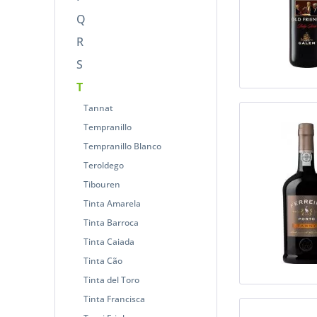
Q
R
S
T
Tannat
Tempranillo
Tempranillo Blanco
Teroldego
Tibouren
Tinta Amarela
Tinta Barroca
Tinta Caiada
Tinta Cão
Tinta del Toro
Tinta Francisca