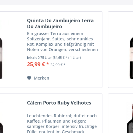
Quinta Do Zambujeiro Terra
Do Zambujeiro
Ein grosser Terra aus einem
Spitzenjahr. Sattes, sehr dunkles
Rot. Komplex und tiefgründig mit
Noten von Orangen, verschiedenen
Blüten, Blaubeeren, Toast. Dicht,
Inhalt
0.75 Liter
(34,65 € * / 1 Liter)
mächtig und solide strukturiert mit
25,99 € *
32,99 € *
feinkörnigem Gerbstoff. Viel...
Merken
Cálem Porto Ruby Velhotes
Leuchtendes Rubinrot; duftet nach
Kaffee, Pflaumen und Feigen;
samtiger Körper, intensiv fruchtige
Fülle, opulent im Geschmack,