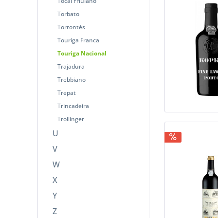
Tocai Friulano
Torbato
Torrontés
Touriga Franca
Touriga Nacional
Trajadura
Trebbiano
Trepat
Trincadeira
Trollinger
U
V
W
X
Y
Z