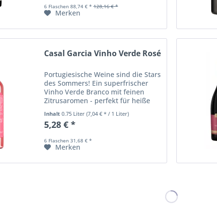
gut eingebundenen Tanninen...
6 Flaschen 88,74 € *
128,16 € *
Merken
Casal Garcia Vinho Verde Rosé
Portugiesische Weine sind die Stars
des Sommers! Ein superfrischer
Vinho Verde Branco mit feinen
Zitrusaromen - perfekt für heiße
Tage! Der ideale Begleiter zu
Inhalt
0.75 Liter
(7,04 € * / 1 Liter)
Meeresfrüchten, Zander mit Dill-
5,28 € *
Honig-Curry und Reis, Salaten,
Sushi oder als...
6 Flaschen 31,68 € *
Merken