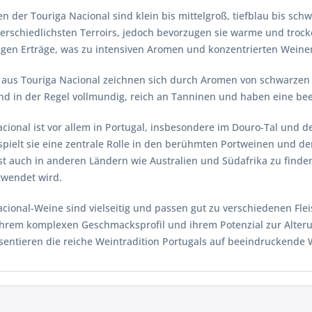
n der Touriga Nacional sind klein bis mittelgroß, tiefblau bis sc
erschiedlichsten Terroirs, jedoch bevorzugen sie warme und trock
rigen Erträge, was zu intensiven Aromen und konzentrierten Weinen
 aus Touriga Nacional zeichnen sich durch Aromen von schwarzen
ind in der Regel vollmundig, reich an Tanninen und haben eine be
cional ist vor allem in Portugal, insbesondere im Douro-Tal und de
pielt sie eine zentrale Rolle in den berühmten Portweinen und de
st auch in anderen Ländern wie Australien und Südafrika zu finde
rwendet wird.
acional-Weine sind vielseitig und passen gut zu verschiedenen Fl
 ihrem komplexen Geschmacksprofil und ihrem Potenzial zur Alter
sentieren die reiche Weintradition Portugals auf beeindruckende 