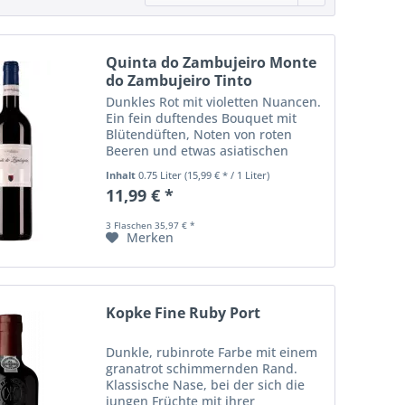
Quinta do Zambujeiro Monte
do Zambujeiro Tinto
Dunkles Rot mit violetten Nuancen.
Ein fein duftendes Bouquet mit
Blütendüften, Noten von roten
Beeren und etwas asiatischen
Gewürzen. Angenehm weiche,
Inhalt
0.75 Liter
(15,99 € * / 1 Liter)
feinkörnige Struktur, schöne
11,99 € *
Balance von Dichte und Frische,
leckere und lange...
3 Flaschen 35,97 € *
Merken
Kopke Fine Ruby Port
Dunkle, rubinrote Farbe mit einem
granatrot schimmernden Rand.
Klassische Nase, bei der sich die
jungen Früchte mit ihrer