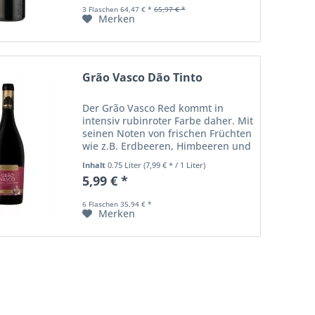
Lakritz...
3 Flaschen 64,47 € *
65,97 € *
Merken
Grão Vasco Dão Tinto
Der Grão Vasco Red kommt in
intensiv rubinroter Farbe daher. Mit
seinen Noten von frischen Früchten
wie z.B. Erdbeeren, Himbeeren und
Kirschen gibt er einen tollen
Inhalt
0.75 Liter
(7,99 € * / 1 Liter)
Aperitiv ab. Gleichzeitig ist er aber
5,99 € *
auch kräftig genug um auch als...
6 Flaschen 35,94 € *
Merken