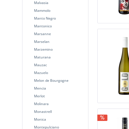
Malvasia
Mammolo
Manto Negro
Mantonico
Marsanne
Marselan
Marzemino
Maturana
Mauzac
Mazuelo
Melon de Bourgogne
Mencia
Merlot
Molinara
Monastrell
Monica
Montepulciano