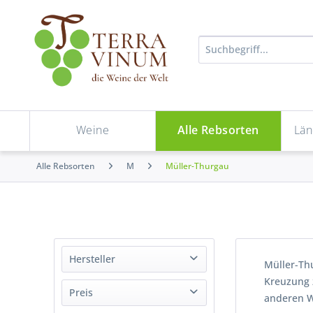
Weine
Alle Rebsorten
Län
Alle Rebsorten
M
Müller-Thurgau
Hersteller
Müller-Th
Kreuzung z
Aufricht
Preis
anderen W
Dr. Hinkel