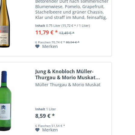
Betörender Duft nach sommerlicher
Blumenwiese, Pomelo, Grapefruit,
Stachelbeere und grüner Chassis.
Klar und straff im Mund, feinsaftig,
lebendig mit sehr animierender
Inhalt
0.75 Liter
(15,72 € * / 1 Liter)
Frucht, Kirschbonbons, Pomelo,
11,79 € *
13,49 € *
sommerlicher Blumenwiese,...
6 Flaschen 70,74 € *
80,94 € *
Merken
Jung & Knobloch Müller-
Thurgau & Morio Muskat...
Müller Thurgau & Morio Muskat
Inhalt
1 Liter
8,59 € *
6 Flaschen 51,54 € *
Merken