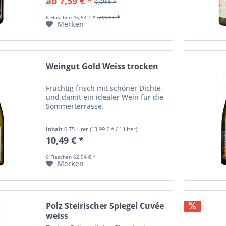
ab 7,59 € *
9,99 € *
aromatisch durch eine kühle
Nachternte....
6 Flaschen 45,54 € *
59,94 € *
Merken
Weingut Gold Weiss trocken
Fruchtig frisch mit schöner Dichte
und damit ein idealer Wein für die
Sommerterrasse.
Inhalt
0.75 Liter
(13,99 € * / 1 Liter)
10,49 € *
6 Flaschen 62,94 € *
Merken
Polz Steirischer Spiegel Cuvée
weiss