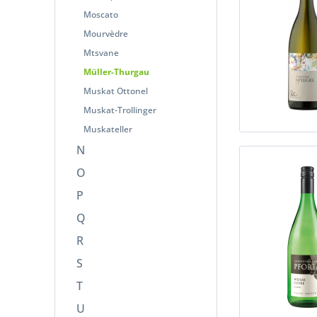
Moscato
Mourvèdre
Mtsvane
Müller-Thurgau
Muskat Ottonel
Muskat-Trollinger
Muskateller
N
O
P
Q
R
S
T
U