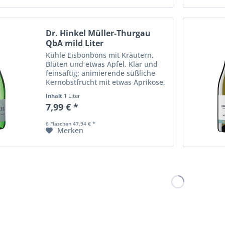
Dr. Hinkel Müller-Thurgau
QbA mild Liter
Kühle Eisbonbons mit Kräutern,
Blüten und etwas Apfel. Klar und
feinsaftig; animierende süßliche
Kernobstfrucht mit etwas Aprikose,
Orangenzeste und frischen
Inhalt
1 Liter
Kräutern; lebendig und
7,99 € *
erfrischend; fester Körper mit
Struktur; gut...
6 Flaschen 47,94 € *
Merken