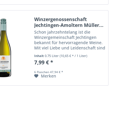
Winzergenossenschaft
Jechtingen-Amoltern Müller...
Schon jahrzehntelang ist die
Winzergemeinschaft Jechtingen
bekannt für hervorragende Weine.
Mit viel Liebe und Leidenschaft sind
die Mitglieder der Genossenschaft
Inhalt
0.75 Liter
(10,65 € * / 1 Liter)
arrangiert nur bestes Lesegut im
7,99 € *
Herbst in die Winzergenossenschaft
zum...
6 Flaschen 47,94 € *
Merken