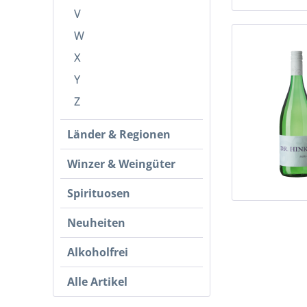
V
W
X
Y
Z
Länder & Regionen
Winzer & Weingüter
Spirituosen
Neuheiten
Alkoholfrei
Alle Artikel