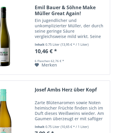
Emil Bauer & Söhne Make
Müller Great Again!
Ein jugendlicher und
unkomplizierter Müller, der durch
seine geringe Säure
vergleichsweise mild wirkt. Seine
blumige Fruchtigkeit wird am
Inhalt
0.75 Liter
(13,95 € * / 1 Liter)
Gaumen von einer feinen
10,46 € *
Muskatnote ergänzt und macht ihn
zu einem idealen Sommerwein.
6 Flaschen 62,76 € *
Merken
Josef Ambs Herz über Kopf
Zarte Blütenaromen sowie Noten
heimischer Früchte finden sich im
Duft dieses Weißweins wieder. Am
Gaumen überzeugt er mit saftiger
Frische und brillanter Finesse.
Inhalt
0.75 Liter
(10,65 € * / 1 Liter)