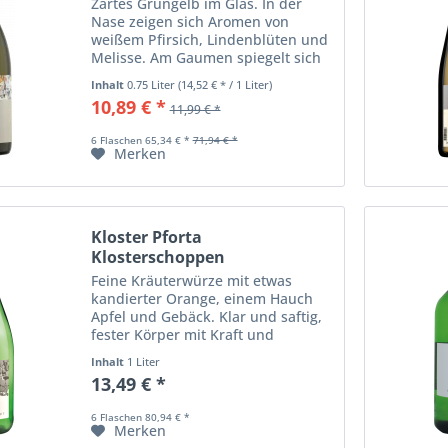
Zartes Grüngelb im Glas. In der
Nase zeigen sich Aromen von
weißem Pfirsich, Lindenblüten und
Melisse. Am Gaumen spiegelt sich
die Steiermark: leicht, frisch und
Inhalt
0.75 Liter
(14,52 € * / 1 Liter)
saftig mit einem sanften Druck
10,89 € *
11,99 € *
leichter Würze, einer
angenehmen...
6 Flaschen 65,34 € *
71,94 € *
Merken
Kloster Pforta
Klosterschoppen
Qualitätswein...
Feine Kräuterwürze mit etwas
kandierter Orange, einem Hauch
Apfel und Gebäck. Klar und saftig,
fester Körper mit Kraft und
Rückgrat, sehr trocken wirkend,
Inhalt
1 Liter
feine Kräuterwürze mit etwas
13,49 € *
herber Zitrusfrucht und Gebäck,
rassig und belebend...
6 Flaschen 80,94 € *
Merken