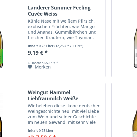
Landerer Summer Feeling
Cuvée Weiss
Kühle Nase mit weißem Pfirsich,
exotischen Früchten, wie Mango
und Ananas, Gummibärchen und
frischen Kräutern, wie Thymian.
Klar und feinsaftig; lebendig und
Inhalt
0.75 Liter
(12,25 € * / 1 Liter)
frisch; schlank wirkender Körper
9,19 € *
mit fester Struktur; weißer
Pfirsich,...
6 Flaschen 55,14 € *
Merken
Weingut Hammel
Liebfraumilch Weiße
Madonna
Wir beleben diese Ikone deutscher
Weingeschichte neu, mit viel Liebe
zum Wein und seiner Geschichte.
Im neuen Gewand, mit sehr viele
Freude und noch mehr gelebter
Inhalt
0.75 Liter
Qualität! Völlig unbeschwert und