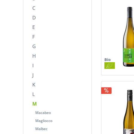
Südsteiermark
C
Südtirol
D
Württemberg
E
F
G
H
Bio
I
J
K
L
M
Macabeo
Magliocco
Malbec