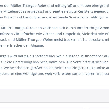
n der Müller-Thurgau-Rebe sind mittelgroß und haben eine grünlic
a Mitteleuropas angepasst und zeigt eine gute Resistenz gegenübe
gen Böden und benötigt eine ausreichende Sonneneinstrahlung für
Müller-Thurgau-Trauben zeichnen sich durch ihre fruchtige Aromat
assen Zitrusfrüchte wie Zitrone und Grapefruit, Steinobst wie Pfi
ack sind Müller-Thurgau-Weine meist trocken bis halbtrocken, m
n, erfrischenden Abgang.
urgau wird häufig als sortenreiner Wein ausgebaut, findet aber a
für die Herstellung von Schaumweinen. Die Sorte erfreut sich vor 
e Weine schätzen, großer Beliebtheit. Trotz einiger Kritikpunkte 
 Rebsorte eine wichtige und weit verbreitete Sorte in vielen Weinb