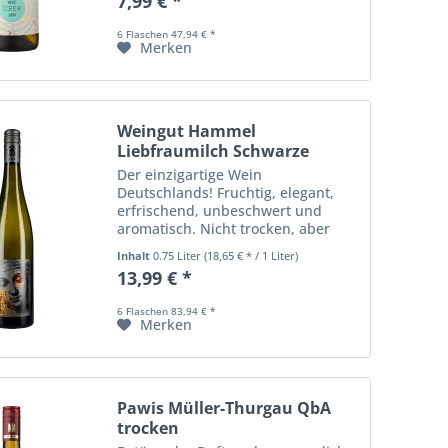
7,99 € *
6 Flaschen 47,94 € *
Merken
Weingut Hammel
Liebfraumilch Schwarze
Madonna
Der einzigartige Wein
Deutschlands! Fruchtig, elegant,
erfrischend, unbeschwert und
aromatisch. Nicht trocken, aber
weit entfernt von lieblich oder süß.
Inhalt
0.75 Liter
(18,65 € * / 1 Liter)
Tradition und Moderne perfekt
13,99 € *
vereint!
6 Flaschen 83,94 € *
Merken
Pawis Müller-Thurgau QbA
trocken