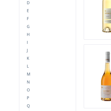
D
E
F
G
H
I
J
K
L
M
N
O
P
Q