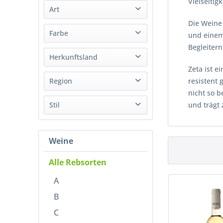
Vielseitigk
Art
von
bis
27,99 €
122,99 €
Die Weine 
Wein
Farbe
und einem
Begleiter
Weiß
Herkunftsland
Zeta ist e
Ungarn
Region
resistent 
nicht so b
Tokaj
Stil
und trägt 
Süß
Weine
Alle Rebsorten
A
B
C