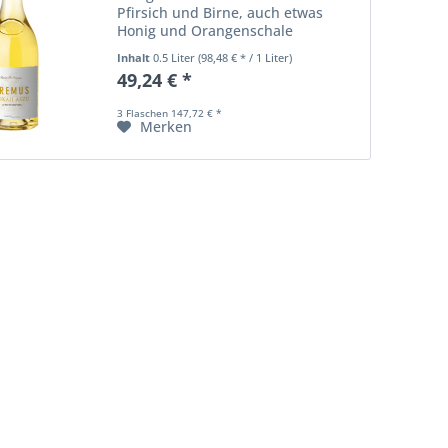
Pfirsich und Birne, auch etwas
Honig und Orangenschale
Geschmack: unglaublich elegant
Inhalt
0.5 Liter
(98,48 € * / 1 Liter)
mit einfach traumhafter Balance
49,24 € *
von feinfruchtiger Süße und
filigraner Säure,...
3 Flaschen 147,72 € *
Merken