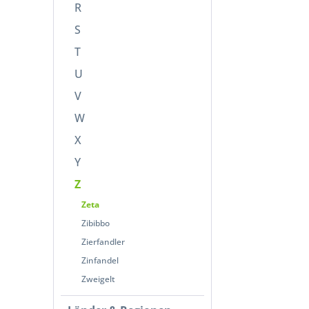
R
S
T
U
V
W
X
Y
Z
Zeta
Zibibbo
Zierfandler
Zinfandel
Zweigelt