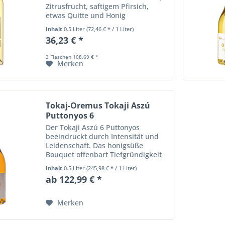
Zitrusfrucht, saftigem Pfirsich,
etwas Quitte und Honig
Geschmack: vollmundig mit
Inhalt
0.5 Liter
(72,46 € * / 1 Liter)
aromatisch reifer Frucht (Aprikose,
36,23 € *
Birne, Zitrone), die saftige Süße
wird durch den feinen...
3 Flaschen 108,69 € *
Merken
Tokaj-Oremus Tokaji Aszú
Puttonyos 6
Der Tokaji Aszú 6 Puttonyos
beeindruckt durch Intensität und
Leidenschaft. Das honigsüße
Bouquet offenbart Tiefgründigkeit
und Introvertiertheit. Die Aromen
Inhalt
0.5 Liter
(245,98 € * / 1 Liter)
spiegeln eine gelebte Erfahrung
ab 122,99 € *
wider und sind harmonisch in einer
delikaten...
Merken