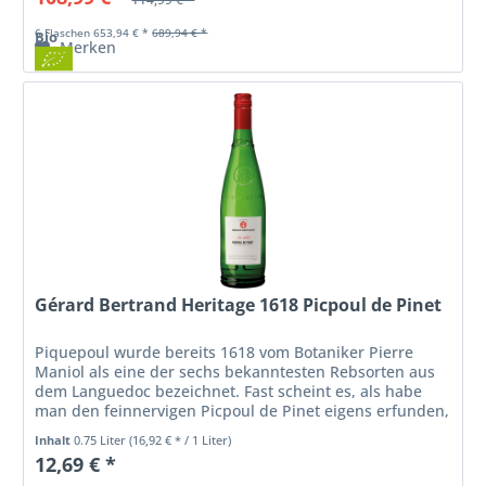
6 Flaschen 653,94 € *
689,94 € *
Bio
Merken
Gérard Bertrand Heritage 1618 Picpoul de Pinet
Piquepoul wurde bereits 1618 vom Botaniker Pierre
Maniol als eine der sechs bekanntesten Rebsorten aus
dem Languedoc bezeichnet. Fast scheint es, als habe
man den feinnervigen Picpoul de Pinet eigens erfunden,
um die Muscheln und Austern...
Inhalt
0.75 Liter
(16,92 € * / 1 Liter)
12,69 € *