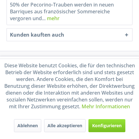
50% der Pecorino-Trauben werden in neuen
Barriques aus französischer Sommereiche
vergoren und...
mehr
Kunden kauften auch
Service Hotline
Diese Website benutzt Cookies, die für den technischen
Betrieb der Website erforderlich sind und stets gesetzt
Shop Service
werden. Andere Cookies, die den Komfort bei
Benutzung dieser Website erhöhen, der Direktwerbung
dienen oder die Interaktion mit anderen Websites und
Informationen
sozialen Netzwerken vereinfachen sollen, werden nur
mit Ihrer Zustimmung gesetzt.
Mehr Informationen
Handel mit BIO-Weinen
kontrolliert und zertifiziert
durch DE-ÖKO-009
Ablehnen
Alle akzeptieren
Konfigurieren