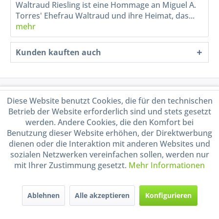
Waltraud Riesling ist eine Hommage an Miguel A.
Torres' Ehefrau Waltraud und ihre Heimat, das...
mehr
Kunden kauften auch
Service Hotline
Diese Website benutzt Cookies, die für den technischen
Betrieb der Website erforderlich sind und stets gesetzt
Shop Service
werden. Andere Cookies, die den Komfort bei
Benutzung dieser Website erhöhen, der Direktwerbung
dienen oder die Interaktion mit anderen Websites und
Informationen
sozialen Netzwerken vereinfachen sollen, werden nur
mit Ihrer Zustimmung gesetzt.
Mehr Informationen
Handel mit BIO-Weinen
kontrolliert und zertifiziert
durch DE-ÖKO-009
Ablehnen
Alle akzeptieren
Konfigurieren