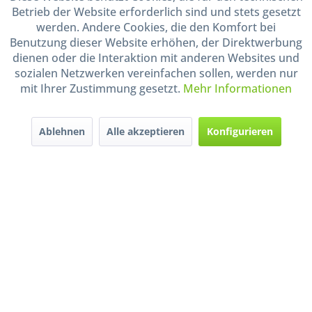
Betrieb der Website erforderlich sind und stets gesetzt
werden. Andere Cookies, die den Komfort bei
Benutzung dieser Website erhöhen, der Direktwerbung
dienen oder die Interaktion mit anderen Websites und
* Alle Preise inkl. gesetzl. Mehrwertsteuer zzgl.
Versandkosten
und ggf.
sozialen Netzwerken vereinfachen sollen, werden nur
Nachnahmegebühren, wenn nicht anders beschrieben
mit Ihrer Zustimmung gesetzt.
Mehr Informationen
Widerruf erklären
Gestaltung, Shop-Setup, Management & Hosting durch
Ternum Internet Services
mit
Ablehnen
Alle akzeptieren
Konfigurieren
Shopware