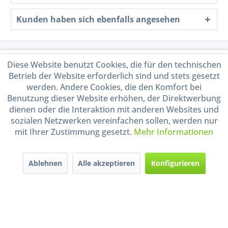
Kunden haben sich ebenfalls angesehen
Service Hotline
Diese Website benutzt Cookies, die für den technischen
Betrieb der Website erforderlich sind und stets gesetzt
Shop Service
werden. Andere Cookies, die den Komfort bei
Benutzung dieser Website erhöhen, der Direktwerbung
dienen oder die Interaktion mit anderen Websites und
Informationen
sozialen Netzwerken vereinfachen sollen, werden nur
mit Ihrer Zustimmung gesetzt.
Mehr Informationen
Handel mit BIO-Weinen
kontrolliert und zertifiziert
durch DE-ÖKO-009
Ablehnen
Alle akzeptieren
Konfigurieren