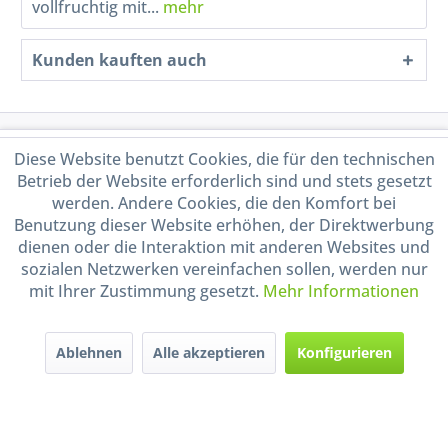
vollfruchtig mit...
mehr
Kunden kauften auch
Service Hotline
Diese Website benutzt Cookies, die für den technischen
Betrieb der Website erforderlich sind und stets gesetzt
Shop Service
werden. Andere Cookies, die den Komfort bei
Benutzung dieser Website erhöhen, der Direktwerbung
dienen oder die Interaktion mit anderen Websites und
Informationen
sozialen Netzwerken vereinfachen sollen, werden nur
mit Ihrer Zustimmung gesetzt.
Mehr Informationen
Handel mit BIO-Weinen
kontrolliert und zertifiziert
durch DE-ÖKO-009
Ablehnen
Alle akzeptieren
Konfigurieren