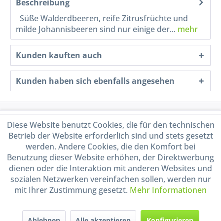
Beschreibung
Süße Walderdbeeren, reife Zitrusfrüchte und
milde Johannisbeeren sind nur einige der...
mehr
Kunden kauften auch
Kunden haben sich ebenfalls angesehen
Service Hotline
Diese Website benutzt Cookies, die für den technischen
Betrieb der Website erforderlich sind und stets gesetzt
Shop Service
werden. Andere Cookies, die den Komfort bei
Benutzung dieser Website erhöhen, der Direktwerbung
dienen oder die Interaktion mit anderen Websites und
Informationen
sozialen Netzwerken vereinfachen sollen, werden nur
mit Ihrer Zustimmung gesetzt.
Mehr Informationen
Handel mit BIO-Weinen
kontrolliert und zertifiziert
durch DE-ÖKO-009
Ablehnen
Alle akzeptieren
Konfigurieren