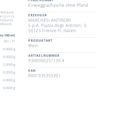
FLASCHENART
Einwegglasflasche ohne Pfand
pfelsäure
ERZEUGER
 (L(+)-)),
MARCHESI ANTINORI
insäure),
ldioxid,
S.p.A. Piazza degli Antinori, 3,
50123 Firenze FI, Italien
ro 100 ml
PRODUKTART
301 / 71
Wein
0.0000 g
ARTIKELNUMMER
0.0000 g
9300000257130.4
2.0000 g
EAN
0.2000 g
8001935353201
0.0000 g
0.0000 g