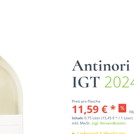
Antinori
202
IGT
Preis pro Flasche
11,59 € *
13,
Inhalt:
0.75 Liter (15,45 € * / 1 Liter)
inkl. MwSt.
zzgl. Versandkosten
Lieferzeit 5 Werktage