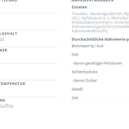
FTSLAND
NÄHRWERTANGABEN
Zutaten
Trauben, Säureregulatoren (Ä
(DL), Apfelsäure (L-), Weinsäure
a
Antioxidationsmittel (L-Ascorb
Konservierungsstoffe (Schwefe
Kaliummetabisulfit)
LGEHALT
ol.
Durchschittliche Nährwerte p
Brennwert kJ / kcal
CKER
Fett
- davon gesättigte Fettsäuren
Kohlenhydrate
- davon Zucker
RTEMPERATUR
Eiweiß
Salz
ENE
Sulfite