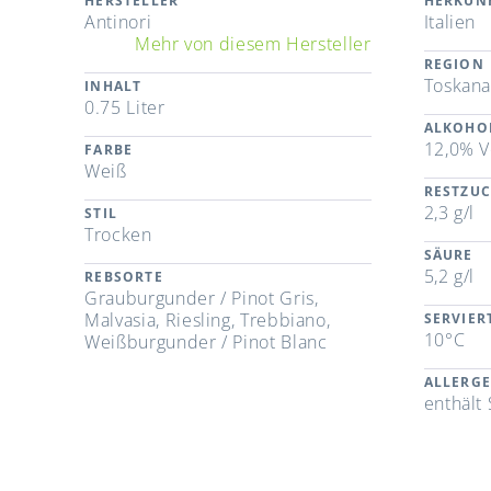
HERSTELLER
HERKUN
Antinori
Italien
Mehr von diesem Hersteller
REGION
Toskan
INHALT
0.75 Liter
ALKOHO
12,0% V
FARBE
Weiß
RESTZU
2,3 g/l
STIL
Trocken
SÄURE
5,2 g/l
REBSORTE
Grauburgunder / Pinot Gris,
Malvasia, Riesling, Trebbiano,
SERVIE
10°C
Weißburgunder / Pinot Blanc
ALLERG
enthält 