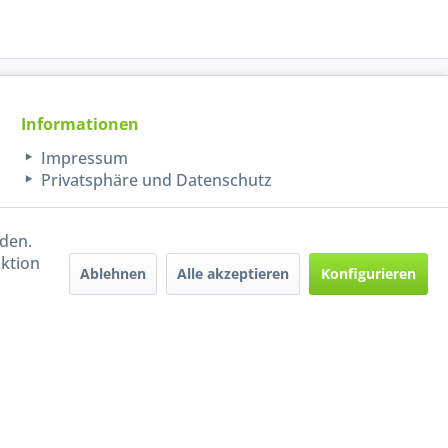
Informationen
Impressum
Privatsphäre und Datenschutz
rden.
aktion
Ablehnen
Alle akzeptieren
Konfigurieren
Handel mit BIO-Weinen
kontrolliert und zertifiziert
durch DE-ÖKO-009