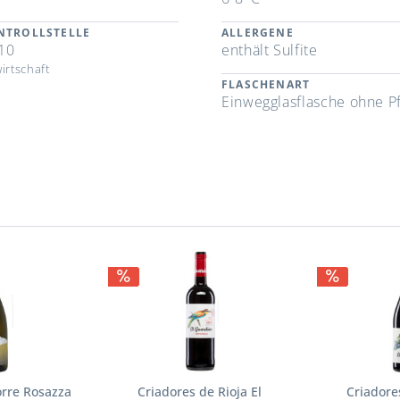
NTROLLSTELLE
ALLERGENE
10
enthält Sulfite
irtschaft
FLASCHENART
Einwegglasflasche ohne P
n
rre Rosazza
Criadores de Rioja El
Criadores