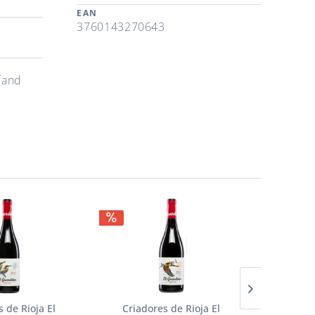
EAN
3760143270643
fand
 de Rioja El
Criadores de Rioja El
Vallform