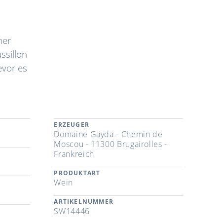
ner
ssillon
evor es
ERZEUGER
Domaine Gayda - Chemin de
Moscou - 11300 Brugairolles -
Frankreich
PRODUKTART
Wein
ARTIKELNUMMER
SW14446