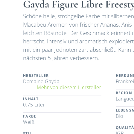
Gayda Figure Libre Freest
Schöne helle, strohgelbe Farbe mit silberne
Macabeu Aromen von frischer Ananas, Anis u
leichten Röstnote. Der Geschmack erinnert u
herrscht. Intensiv und aromatisch explodiert
mit ein paar Jodnoten zart abschließt. Kann
nächsten 5 Jahren verbessern.
HERSTELLER
HERKUN
Domaine Gayda
Frankre
Mehr von diesem Hersteller
REGION
Langue
INHALT
0.75 Liter
LEBENSM
Bio
FARBE
Weiß
QUALITÄ
IGP
STIL