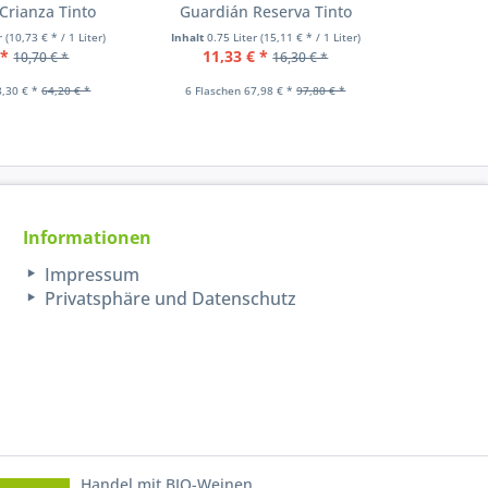
Crianza Tinto
Guardián Reserva Tinto
er
(10,73 € * / 1 Liter)
Inhalt
0.75 Liter
(15,11 € * / 1 Liter)
Inhalt
0.75
 *
11,33 € *
10,7
10,70 € *
16,30 € *
8,30 € *
64,20 € *
6 Flaschen 67,98 € *
97,80 € *
6 Flasch
Informationen
Impressum
Privatsphäre und Datenschutz
Handel mit BIO-Weinen