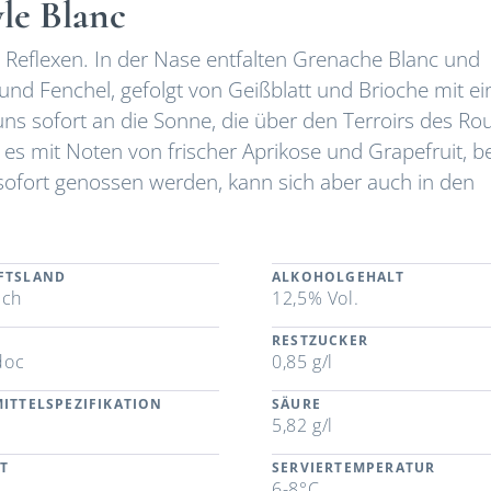
yle Blanc
n Reflexen. In der Nase entfalten Grenache Blanc und
nd Fenchel, gefolgt von Geißblatt und Brioche mit ei
ns sofort an die Sonne, die über den Terroirs des Rou
 es mit Noten von frischer Aprikose und Grapefruit, b
 sofort genossen werden, kann sich aber auch in den
FTSLAND
ALKOHOLGEHALT
ich
12,5% Vol.
RESTZUCKER
doc
0,85 g/l
ITTELSPEZIFIKATION
SÄURE
5,82 g/l
T
SERVIERTEMPERATUR
6-8°C