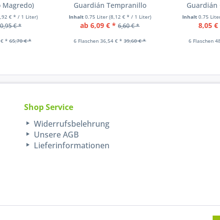
o Magredo)
Guardián Tempranillo
Guardián 
,92 € * / 1 Liter)
Inhalt
0.75 Liter
(8,12 € * / 1 Liter)
Inhalt
0.75 Lit
ab 6,09 € *
8,05 €
0,95 € *
6,60 € *
 € *
65,70 € *
6 Flaschen 36,54 € *
39,60 € *
6 Flaschen 4
Shop Service
Widerrufsbelehrung
Unsere AGB
Lieferinformationen