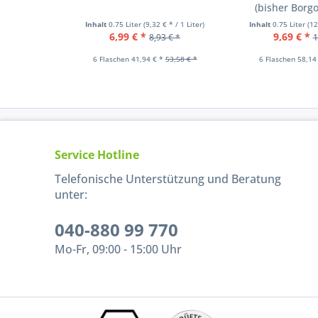
(bisher Borg
Inhalt
0.75 Liter
(9,32 € * / 1 Liter)
Inhalt
0.75 Liter
(12
6,99 € *
9,69 € *
8,93 € *
1
6 Flaschen 41,94 € *
53,58 € *
6 Flaschen 58,14
Service Hotline
Telefonische Unterstützung und Beratung
unter:
040-880 99 770
Mo-Fr, 09:00 - 15:00 Uhr