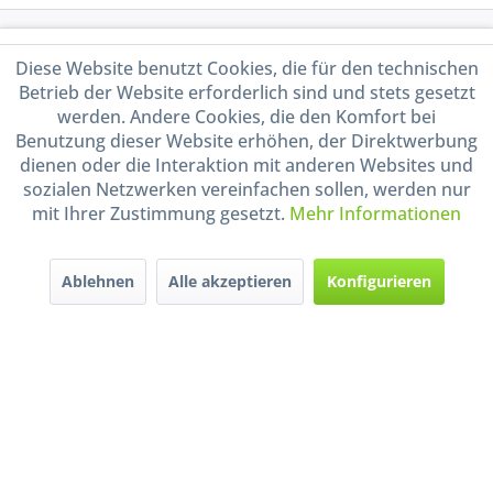
Service Hotline
Diese Website benutzt Cookies, die für den technischen
Betrieb der Website erforderlich sind und stets gesetzt
Shop Service
werden. Andere Cookies, die den Komfort bei
Benutzung dieser Website erhöhen, der Direktwerbung
Informationen
dienen oder die Interaktion mit anderen Websites und
sozialen Netzwerken vereinfachen sollen, werden nur
mit Ihrer Zustimmung gesetzt.
Mehr Informationen
Handel mit BIO-Weinen
kontrolliert und zertifiziert
durch DE-ÖKO-009
Ablehnen
Alle akzeptieren
Konfigurieren
* Alle Preise inkl. gesetzl. Mehrwertsteuer zzgl.
Versandkosten
und ggf.
Nachnahmegebühren, wenn nicht anders beschrieben
Widerruf erklären