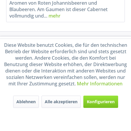
Aromen von Roten Johannisbeeren und
Blaubeeren. Am Gaumen ist dieser Cabernet
vollmundig und...
mehr
Service Hotline
Diese Website benutzt Cookies, die für den technischen
Betrieb der Website erforderlich sind und stets gesetzt
Shop Service
werden. Andere Cookies, die den Komfort bei
Benutzung dieser Website erhöhen, der Direktwerbung
dienen oder die Interaktion mit anderen Websites und
Informationen
sozialen Netzwerken vereinfachen sollen, werden nur
mit Ihrer Zustimmung gesetzt.
Mehr Informationen
Handel mit BIO-Weinen
kontrolliert und zertifiziert
durch DE-ÖKO-009
Ablehnen
Alle akzeptieren
Konfigurieren