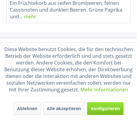
Ein Früchtekorb aus reifen Brombeeren, feinen
Cassisnoten und dunklen Beeren. Grüne Paprika
und...
mehr
Service Hotline
Diese Website benutzt Cookies, die für den technischen
Betrieb der Website erforderlich sind und stets gesetzt
Shop Service
werden. Andere Cookies, die den Komfort bei
Benutzung dieser Website erhöhen, der Direktwerbung
Informationen
dienen oder die Interaktion mit anderen Websites und
sozialen Netzwerken vereinfachen sollen, werden nur
mit Ihrer Zustimmung gesetzt.
Mehr Informationen
Handel mit BIO-Weinen
kontrolliert und zertifiziert
durch DE-ÖKO-009
Ablehnen
Alle akzeptieren
Konfigurieren